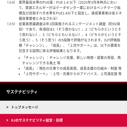
（※4）
業界最高水準のPUE値：PUE 1.4 以下（2025年3月末時点におい
て、資源エネルギー庁はデータセンター業におけるベンチマーク指
標及び目指すべき水準をPUE1.4以下と設定し、達成事業者は省エネ
優良事業者とみなされる）
（※5）
従業員意識調査は年1回実施されるエンゲージメント調査（約50項
目）であり、各項目は1（そう思わない）、2（どちらかというとそ
う思わない）、3（どちらともいえない）、4（どちらかというとそ
う思う）、5（そう思う）の5段階で評価がなされます。OJT評価指
標「チャレンジ」、「成長」、「上司サポート」は、以下の要素を
包含する設問に係る評価結果となります。
「チャレンジ」：チャレンジ支援、新しい発想・提案の受容、再
チャレンジできる風土 等
「成長」：現在の仕事での成長実感、成長支援の仕組み・制度 等
「上司サポート」：上司・先輩からのアドバイス、上司満足度 等
サステナビリティ
トップメッセージ
IIJのサステナビリティ経営・目標