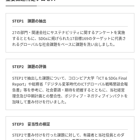
STEP1 課題の抽出
27の部門・関連会社にサステナビリティに関するアンケートを実施
するとともに、SDGsに掲げられた17目標169のターゲットに代表さ
れるグローバルな社会課題をベースに課題を洗い出しました。
STEP2 課題の評価
STEP1で抽出した課題について、コロンビア大学「ICT & SDGs Final
Report」や総務省「デジタル変革時代のICTグローバル戦略懇談会報
告書」等を参考に、社会要請・期待を把握するとともに、当社経営
理念及び中期計画との整合性、ポジティブ・ネガティブインパクトを
加味して重み付けを行いました。
STEP3 妥当性の検証
STEP2で重み付けを行った課題に対して、有識者と当社役員とのダ