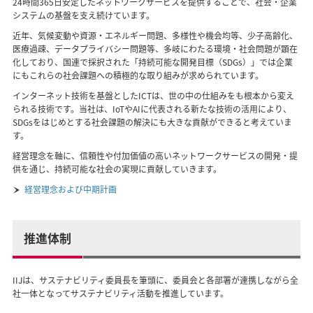
24時間365日安定したネットワークサービスを提供することで、社会・企業
システムの基盤を支え続けています。
近年、気候変動や資源・エネルギー問題、多様性や機会均等、少子高齢化、
医療過疎、データプライバシー問題等、多岐にわたる環境・社会問題が顕在
化しており、国連で採択された「持続可能な開発目標（SDGs）」では企業
にもこれらの社会課題への積極的な取り組みが求められています。
インターネット技術を基盤としたICTは、世の中の仕組みをも根本から変え
られる技術です。当社は、IoTやAIに代表される新たな技術の活用により、
SDGsをはじめとする社会課題の解決にも大きな貢献ができると考えていま
す。
経営理念を軸に、信頼性や付加価値の高いネットワークサービスの開発・提
供を通じ、持続可能な社会の実現に貢献していきます。
経営理念および中期計画
推進体制
IIJは、サステナビリティ委員長を筆頭に、委員会と各部署が連携しながら全
社一体となってサステナビリティ活動を推進しています。