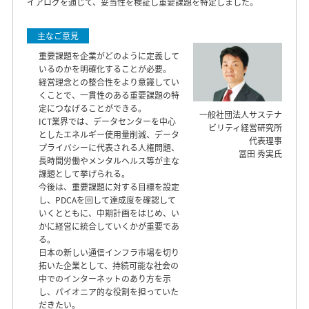
イアログを通じて、妥当性を検証し重要課題を特定しました。
主なご意見
重要課題を企業がどのように定義して
いるのかを明確化することが必要。
経営理念との整合性をより意識してい
くことで、一貫性のある重要課題の特
定につなげることができる。
一般社団法人サステナ
ICT業界では、データセンターを中心
ビリティ経営研究所
としたエネルギー使用量削減、データ
代表理事
プライバシーに代表される人権問題、
冨田 秀実氏
長時間労働やメンタルヘルス等が主な
課題として挙げられる。
今後は、重要課題に対する目標を設定
し、PDCAを回して達成度を確認して
いくとともに、中期計画をはじめ、い
かに経営に統合していくかが重要であ
る。
日本の新しい通信インフラ市場を切り
拓いた企業として、持続可能な社会の
中でのインターネットのあり方を示
し、パイオニア的な役割を担っていた
だきたい。