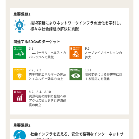
重要課題1
技術革新によりネットワークインフラの
進化を牽引し、
様々な社会課題の解決に貢献
関連するSDGsのターゲット
3.8
9.5
ユニバーサル・ヘルス・カ
オープンイノベーションの
バレッジへの貢献
拡大
7.2、7.3
13.1
再生可能エネルギーの普及
気候変動による災害等に対
とエネルギー効率の向上
する適応力を強化
8.2、8.4、8.10
資源利用の抑制と金融への
アクセス拡大を含む経済成
長の両立
重要課題2
社会インフラを支える、
安全で強靭なインターネットサ