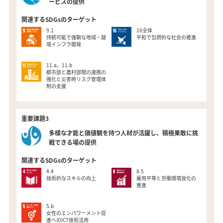
ービスの提供
関連するSDGsのターゲット
9.1
16全体
持続可能で強靭な地域・越
平和で包摂的な社会の推進
境インフラ開発
11.a、11.b
都市部と農村部間の連携の
強化と災害時リスク管理体
制の支援
重要課題3
多様な才能と価値観を持つ人材が活躍し、
積極果敢に挑
戦できる場の提供
関連するSDGsのターゲット
4.4
8.5
技術的なスキルの向上
雇用平等と労働環境良化の
推進
5.b
女性のエンパワーメント促
進へのICT技術活用