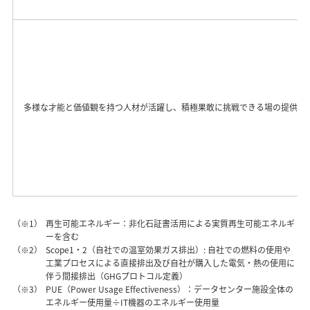
多様な才能と価値観を持つ人材が活躍し、積極果敢に挑戦できる場の提供
（※1）
再生可能エネルギー：非化石証書活用による実質再生可能エネルギ
ーを含む
（※2）
Scope1・2（自社での温室効果ガス排出）: 自社での燃料の使用や
工業プロセスによる直接排出及び自社が購入した電気・熱の使用に
伴う間接排出（GHGプロトコル定義）
（※3）
PUE（Power Usage Effectiveness）：データセンター施設全体の
エネルギー使用量÷IT機器のエネルギー使用量