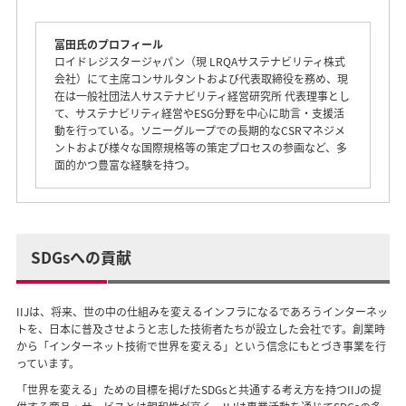
冨田氏のプロフィール
ロイドレジスタージャパン（現 LRQAサステナビリティ株式
会社）にて主席コンサルタントおよび代表取締役を務め、現
在は一般社団法人サステナビリティ経営研究所 代表理事とし
て、サステナビリティ経営やESG分野を中心に助言・支援活
動を行っている。ソニーグループでの長期的なCSRマネジメ
ントおよび様々な国際規格等の策定プロセスの参画など、多
面的かつ豊富な経験を持つ。
SDGsへの貢献
IIJは、将来、世の中の仕組みを変えるインフラになるであろうインターネッ
トを、日本に普及させようと志した技術者たちが設立した会社です。創業時
から「インターネット技術で世界を変える」という信念にもとづき事業を行
っています。
「世界を変える」ための目標を掲げたSDGsと共通する考え方を持つIIJの提