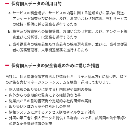
保有個人データの利用目的
サービスの料金請求、サービスの内容に関する通知並びに案内の発送、
アンケート調査並びに分析、及び、お問い合わせ対応等、当社サービス
の維持・提供に係る業務を遂行するため
株主及び投資家への情報提供、お問い合わせ対応、及び、アンケート調
査並びに分析等、IR業務を遂行するため
当社従業者の採用募集及び応募者の採用選考業務、並びに、当社の従業
者の労務管理等、人事関連業務を遂行するため
保有個人データの安全管理のために講じた措置
当社は、個人情報保護方針および情報セキュリティ基本方針に基づき、以下
の対策を含むマネージメントシステムを構築・運用しております。
個人情報の取り扱いに関する社内規程や体制の整備
内外からの定期的な監査による継続的な改善
従業員からの誓約書取得や定期的な社内研修の実施
取り扱い区域の入室や持ち出しの制限
情報システムに対するアクセス制限やマルウェア対策
外国の第三者に個人データを提供する場合における、該当国の法令確認と
必要な安全管理措置の実施