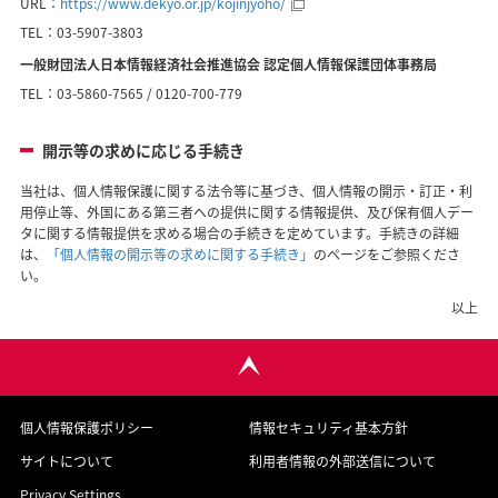
URL：
https://www.dekyo.or.jp/kojinjyoho/
TEL：03-5907-3803
一般財団法人日本情報経済社会推進協会 認定個人情報保護団体事務局
TEL：03-5860-7565 / 0120-700-779
開示等の求めに応じる手続き
当社は、個人情報保護に関する法令等に基づき、個人情報の開示・訂正・利
用停止等、外国にある第三者への提供に関する情報提供、及び保有個人デー
タに関する情報提供を求める場合の手続きを定めています。手続きの詳細
は、
「個人情報の開示等の求めに関する手続き」
のページをご参照くださ
い。
以上
個人情報保護ポリシー
情報セキュリティ基本方針
サイトについて
利用者情報の外部送信について
Privacy Settings