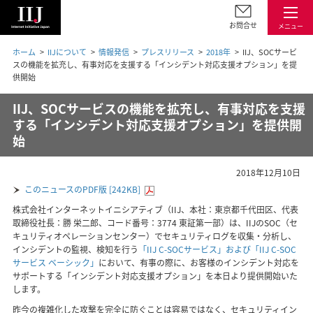
お問合せ
メニュー
ホーム
IIJについて
情報発信
プレスリリース
2018年
IIJ、SOCサービ
スの機能を拡充し、有事対応を支援する「インシデント対応支援オプション」を提
供開始
IIJ、SOCサービスの機能を拡充し、有事対応を支援
する「インシデント対応支援オプション」を提供開
始
2018年12月10日
このニュースのPDF版 [242KB]
株式会社インターネットイニシアティブ（IIJ、本社：東京都千代田区、代表
取締役社長：勝 栄二郎、コード番号：3774 東証第一部）は、IIJのSOC（セ
キュリティオペレーションセンター）でセキュリティログを収集・分析し、
インシデントの監視、検知を行う
「IIJ C-SOCサービス」および「IIJ C-SOC
サービス ベーシック」
において、有事の際に、お客様のインシデント対応を
サポートする「インシデント対応支援オプション」を本日より提供開始いた
します。
昨今の複雑化した攻撃を完全に防ぐことは容易ではなく、セキュリティイン