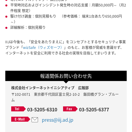
平常時対応およびインシデント発生時の対応支援：月額50,000円～（月2
件程度 想定）
駆け付け調査：個別見積もり （参考価格： 端末1台あたり650,000円
～）
詳細解析：個別見積り
IIJは今後も、「安全をあたりまえに」をコンセプトとするセキュリティ事業
ブランド「
wizSafe（ウィズセーフ）
」のもと、お客様が脅威を意識せず、
インターネットを安全に利用できる社会の実現を目指してまいります。
報道関係お問い合わせ先
株式会社インターネットイニシアティブ 広報部
〒102-0071 東京都千代田区富士見2-10-2 飯田橋グラン・ブルー
ム
03-5205-6310
03-5205-6377
press@iij.ad.jp