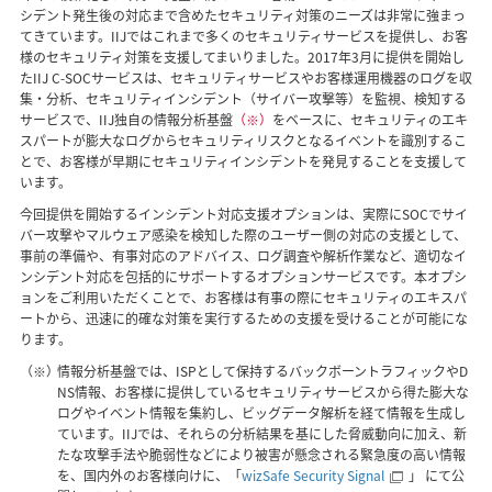
シデント発生後の対応まで含めたセキュリティ対策のニーズは非常に強まっ
てきています。IIJではこれまで多くのセキュリティサービスを提供し、お客
様のセキュリティ対策を支援してまいりました。2017年3月に提供を開始し
たIIJ C-SOCサービスは、セキュリティサービスやお客様運用機器のログを収
集・分析、セキュリティインシデント（サイバー攻撃等）を監視、検知する
サービスで、IIJ独自の情報分析基盤
（※）
をベースに、セキュリティのエキ
スパートが膨大なログからセキュリティリスクとなるイベントを識別するこ
とで、お客様が早期にセキュリティインシデントを発見することを支援して
います。
今回提供を開始するインシデント対応支援オプションは、実際にSOCでサイ
バー攻撃やマルウェア感染を検知した際のユーザー側の対応の支援として、
事前の準備や、有事対応のアドバイス、ログ調査や解析作業など、適切なイ
ンシデント対応を包括的にサポートするオプションサービスです。本オプシ
ョンをご利用いただくことで、お客様は有事の際にセキュリティのエキスパ
ートから、迅速に的確な対策を実行するための支援を受けることが可能にな
ります。
（※）
情報分析基盤では、ISPとして保持するバックボーントラフィックやD
NS情報、お客様に提供しているセキュリティサービスから得た膨大な
ログやイベント情報を集約し、ビッグデータ解析を経て情報を生成し
ています。IIJでは、それらの分析結果を基にした脅威動向に加え、新
たな攻撃手法や脆弱性などにより被害が懸念される緊急度の高い情報
を、国内外のお客様向けに、「
wizSafe Security Signal
」 にて公