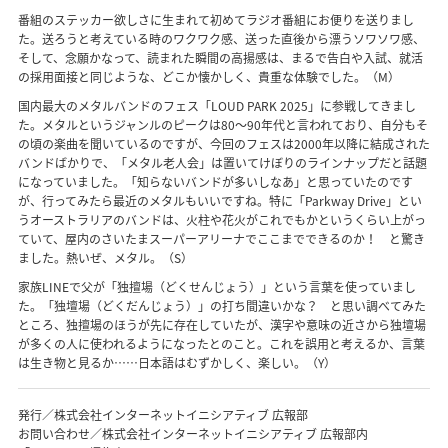
番組のステッカー欲しさに生まれて初めてラジオ番組にお便りを送りまし
た。送ろうと考えている時のワクワク感、送った直後から漂うソワソワ感、
そして、念願かなって、読まれた瞬間の高揚感は、まるで告白や入試、就活
の採用面接と同じような、どこか懐かしく、貴重な体験でした。（M）
国内最大のメタルバンドのフェス「LOUD PARK 2025」に参戦してきまし
た。メタルというジャンルのピークは80〜90年代と言われており、自分もそ
の頃の楽曲を聞いているのですが、今回のフェスは2000年以降に結成された
バンドばかりで、「メタル老人会」は置いてけぼりのラインナップだと話題
になっていました。「知らないバンドが多いしなあ」と思っていたのです
が、行ってみたら最近のメタルもいいですね。特に「Parkway Drive」とい
うオーストラリアのバンドは、火柱や花火がこれでもかというくらい上がっ
ていて、屋内のさいたまスーパーアリーナでここまでできるのか！ と驚き
ました。熱いぜ、メタル。（S）
家族LINEで父が「独擅場（どくせんじょう）」という言葉を使っていまし
た。「独壇場（どくだんじょう）」の打ち間違いかな？ と思い調べてみた
ところ、独擅場のほうが先に存在していたが、漢字や意味の近さから独壇場
が多くの人に使われるようになったとのこと。これを誤用と考えるか、言葉
は生き物と見るか……日本語はむずかしく、楽しい。（Y）
発行／株式会社インターネットイニシアティブ 広報部
お問い合わせ／株式会社インターネットイニシアティブ 広報部内