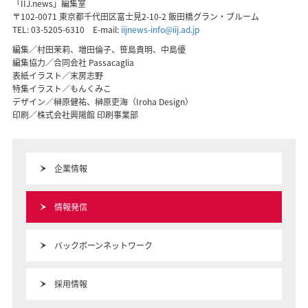
「IIJ.news」編集室
〒102-0071 東京都千代田区富士見2-10-2 飯田橋グラン・ブルーム
TEL:
03-5205-6310
E-mail:
iijnews-info@iij.ad.jp
編集／村田茉莉、増田倫子、笹島貴明、中島優
編集協力／合同会社 Passacaglia
表紙イラスト／末房志野
特集イラスト／もんくみこ
デザイン／榊原健祐、榊原吏海（Iroha Design）
印刷／株式会社興陽館 印刷事業部
企業情報
情報発信
バックボーンネットワーク
採用情報