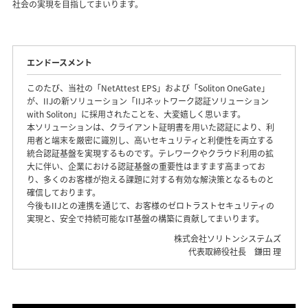
社会の実現を目指してまいります。
エンドースメント
このたび、当社の「NetAttest EPS」および「Soliton OneGate」
が、IIJの新ソリューション「IIJネットワーク認証ソリューション
with Soliton」に採用されたことを、大変嬉しく思います。
本ソリューションは、クライアント証明書を用いた認証により、利
用者と端末を厳密に識別し、高いセキュリティと利便性を両立する
統合認証基盤を実現するものです。テレワークやクラウド利用の拡
大に伴い、企業における認証基盤の重要性はますます高まってお
り、多くのお客様が抱える課題に対する有効な解決策となるものと
確信しております。
今後もIIJとの連携を通じて、お客様のゼロトラストセキュリティの
実現と、安全で持続可能なIT基盤の構築に貢献してまいります。
株式会社ソリトンシステムズ
代表取締役社長 鎌田 理