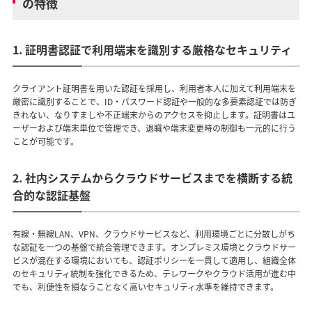
の特徴
1. 証明書認証で利用端末を識別する厳格なセキュリティ
クライアント証明書を用いた認証を採用し、利用者本人に加えて利用端末を
厳密に識別することで、ID・パスワード認証や一般的な多要素認証では防ぎ
きれない、なりすましや不正端末からのアクセスを抑止します。証明書はユ
ーザーおよび端末単位で管理でき、退職や端末変更時の制御も一元的に行う
ことが可能です。
2. 社内システムからクラウドサービスまでを横断する統
合的な認証基盤
有線・無線LAN、VPN、クラウドサービスなど、利用環境ごとに分散しがち
な認証を一つの基盤で統合管理できます。オンプレミス環境とクラウドサー
ビスが混在する環境においても、認証ポリシーを一貫して適用し、組織全体
のセキュリティ統制を強化できるため、テレワークやクラウド活用が進む中
でも、利便性を損なうことなく高いセキュリティ水準を維持できます。