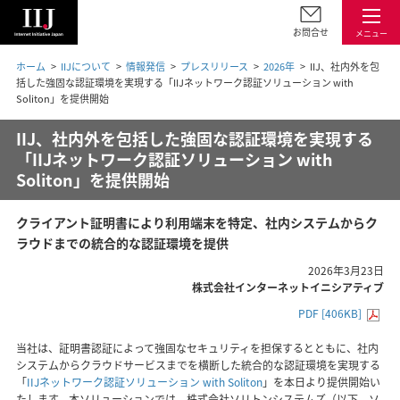
お問合せ
メニュー
ホーム
IIJについて
情報発信
プレスリリース
2026年
IIJ、社内外を包
括した強固な認証環境を実現する「IIJネットワーク認証ソリューション with
Soliton」を提供開始
IIJ、社内外を包括した強固な認証環境を実現する
「IIJネットワーク認証ソリューション with
Soliton」を提供開始
クライアント証明書により利用端末を特定、社内システムからク
ラウドまでの統合的な認証環境を提供
2026年3月23日
株式会社インターネットイニシアティブ
PDF [406KB]
当社は、証明書認証によって強固なセキュリティを担保するとともに、社内
システムからクラウドサービスまでを横断した統合的な認証環境を実現する
「
IIJネットワーク認証ソリューション with Soliton
」を本日より提供開始い
たします。本ソリューションでは、株式会社ソリトンシステムズ（以下、ソ