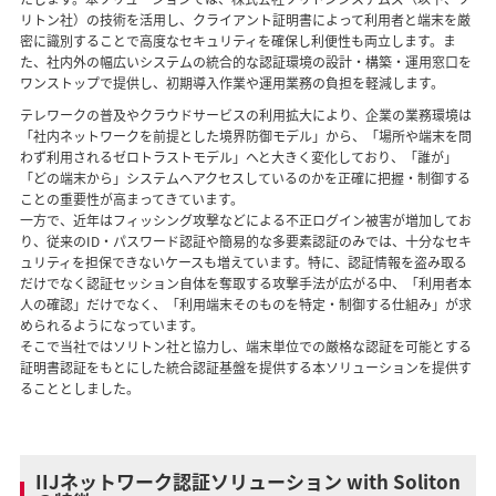
リトン社）の技術を活用し、クライアント証明書によって利用者と端末を厳
密に識別することで高度なセキュリティを確保し利便性も両立します。ま
た、社内外の幅広いシステムの統合的な認証環境の設計・構築・運用窓口を
ワンストップで提供し、初期導入作業や運用業務の負担を軽減します。
テレワークの普及やクラウドサービスの利用拡大により、企業の業務環境は
「社内ネットワークを前提とした境界防御モデル」から、「場所や端末を問
わず利用されるゼロトラストモデル」へと大きく変化しており、「誰が」
「どの端末から」システムへアクセスしているのかを正確に把握・制御する
ことの重要性が高まってきています。
一方で、近年はフィッシング攻撃などによる不正ログイン被害が増加してお
り、従来のID・パスワード認証や簡易的な多要素認証のみでは、十分なセキ
ュリティを担保できないケースも増えています。特に、認証情報を盗み取る
だけでなく認証セッション自体を奪取する攻撃手法が広がる中、「利用者本
人の確認」だけでなく、「利用端末そのものを特定・制御する仕組み」が求
められるようになっています。
そこで当社ではソリトン社と協力し、端末単位での厳格な認証を可能とする
証明書認証をもとにした統合認証基盤を提供する本ソリューションを提供す
ることとしました。
IIJネットワーク認証ソリューション with Soliton