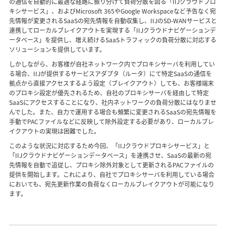
の通信を自動的に最適な経路に振り分けて負荷分散を図る「IIJクラウドプロ
キシサービス」、およびMicrosoft 365やGoogle Workspaceなど予告なく宛
先情報が変更されるSaaSの宛先情報を自動収集し、IIJのSD-WANサービスと
連携してローカルブレイクアウトを実現する「IIJクラウドナビゲーションデ
ータベース」を提供し、増え続けるSaaSトラフィックの負荷分散に対応する
ソリューションを提供しています。
しかしながら、お客様が自社ネットワーク内でプロキシサーバを利用してい
る場合、IIJが提供するサービスアダプタ（ルータ）にて特定SaaSの通信を
拠点から直接アクセスするよう設定（ブレイクアウト）しても、お客様端末
のプロキシ設定が優先されるため、自社のプロキシサーバを経由して特定
SaaSにアクセスすることになり、社内ネットワークの負荷分散にはなりませ
んでした。また、自力で運用する場合も頻繁に変更されるSaaSの宛先情報を
手動でPACファイルなどに反映して除外設定する必要があり、ローカルブレ
イクアウトの実現は困難でした。
このような状況に対応するため今回、「IIJクラウドプロキシサービス」と
「IIJクラウドナビゲーションデータベース」を連携させ、SaaSの最新の宛
先情報を自動で追従し、プロキシ除外対象として更新されるPACファイルの
提供を開始します。これにより、自社でプロキシサーバを利用している場合
においても、宛先更新作業の負荷なくローカルブレイクアウトが可能になり
ます。