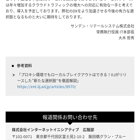
は年々増加するクラウドトラフィックの増大への対応に有効な一手と考えて
おり、導入を予定しております。弊社のDXをより加速させる今後の有力な選
択肢となるものと大いに期待をしております。
サンデン・リテールシステム株式会社
常務執行役員 IT本部長
大木 哲秀
参考資料
「プロキシ環境でもローカルブレイクアウトはできる！IIJがリリ
ースした”新たな選択肢”を徹底解説」
https://ent.iij.ad.jp/articles/8970/
報道関係お問い合わせ先
株式会社インターネットイニシアティブ 広報部
〒102-0071 東京都千代田区富士見2-10-2 飯田橋グラン・ブルー