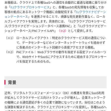
本機能は、クラウド上で各種SaaSへの通信を自動的に最適な経路に振り分け
る「
IIJクラウドプロキシサービス
」と、各種SaaSの宛先情報を収集してお
客様の拠点にあるネットワーク機器に自動配信する「
IIJクラウドナビゲーシ
ョンデータベース
」を連携させることで、煩雑な宛先更新作業なく、ローカ
ルブレイクアウトを実現します。具体的には、「IIJクラウドプロキシサービ
ス/クラウドナビゲーションデータベース連携PAC」と「IIJクラウドナビゲー
ションデータベース/PACファイルAPI」
（※2）
として提供します。
（※1）
ローカルブレイクアウト：特定のクラウドサービス宛の通信につい
て、データセンターなどのインターネットゲートウェイを経由せず
に各拠点のインターネット回線から直接アクセスする機能。
（※2）
PACファイル： Webブラウザの動作を指定する設定ファイルの一つ
で、WebサイトやSaaSにアクセスするために経由するプロキシサー
バを指定するためのもの。
背景
近年、デジタルトランスフォーメーション（DX）の推進を背景にSaaS利用
が拡大してクラウドサービス向けトラフィックが増大し、企業ネットワーク
の輻輳による通信遅延が多くの企業で課題になっています。当社はこのよう
な課題を解決するため、クラウド上でプロキシサーバを提供し、各種SaaSへ