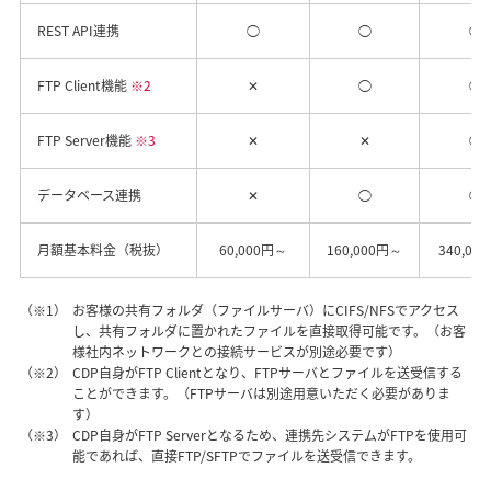
REST API連携
◯
◯
◯
FTP Client機能
※2
✕
◯
◯
FTP Server機能
※3
✕
✕
◯
データベース連携
✕
◯
◯
月額基本料金（税抜）
60,000円～
160,000円～
340,00
（※1）
お客様の共有フォルダ（ファイルサーバ）にCIFS/NFSでアクセス
し、共有フォルダに置かれたファイルを直接取得可能です。（お客
様社内ネットワークとの接続サービスが別途必要です）
（※2）
CDP自身がFTP Clientとなり、FTPサーバとファイルを送受信する
ことができます。（FTPサーバは別途用意いただく必要がありま
す）
（※3）
CDP自身がFTP Serverとなるため、連携先システムがFTPを使用可
能であれば、直接FTP/SFTPでファイルを送受信できます。