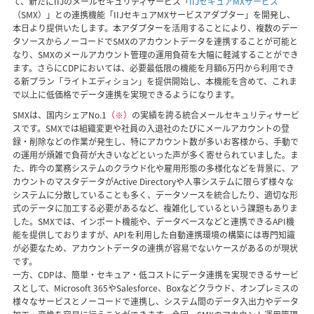
て、新たにIIJのメールセキュリティサービス「
IIJセキュアMXサービス
（SMX）」との連携機能「IIJセキュアMXサービスアダプター」を開発し、
本日より提供いたします。本アダプターを活用することにより、複数のデー
タソースからノーコードでSMXのアカウントデータを連携することが可能と
なり、SMXのメールアカウント管理の運用負荷を大幅に軽減することができ
ます。さらにCDPにおいては、必要最低限の機能を月額6万円から利用でき
る新プラン「ライトエディション」を提供開始し、本機能を含めて、これま
で以上に低価格でデータ連携を実現できるようになります。
SMXは、国内シェアNo.1
（※）
の実績を誇る統合メールセキュリティサービ
スです。SMXでは組織変更や社員の入退社のたびにメールアカウントの登
録・削除などの作業が発生し、特にアカウント数が多いお客様から、手動で
の運用が煩雑で負荷が大きいなどといった声が多く寄せられていました。ま
た、昨今の業務システムのクラウド化や雇用形態の多様化などを背景に、ア
カウントのマスタデータがActive Directoryや人事システムに限らず様々な
システムに分散していることも多く、データソースを統合したり、適切な形
式のデータに加工する必要があるなど、複雑化しているという課題もありま
した。SMXでは、インポート機能や、データベースなどと連携できるAPI機
能を提供しておりますが、APIを利用した自動連携環境の構築には専門知識
が必要なため、アカウントデータの連携が容易でないケースがあるのが現状
です。
一方、CDPは、簡単・セキュア・低コストにデータ連携を実現できるサービ
スとして、Microsoft 365やSalesforce、Boxなどクラウド、オンプレミスの
様々なサービスとノーコードで連携し、システム間のデータ入出力やデータ