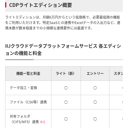
CDPライトエディション概要
ライトエディションは、月額6万円からという低価格で、必要最低限の機能
をご利用いただけます。特定SaaSとの連携やExcelデータの入出力など、連
携本数が数本程度までの小規模な連携要件には最適です。
IIJクラウドデータプラットフォームサービス 各エディシ
ョンの機能と料金
機能一覧と料金
ライト（新）
エントリー
スタンダ
データ加工・変換
◯
◯
◯
ファイル（CSV等）連携
◯
◯
◯
共有フォルダ
◯
◯
◯
（CIFS/NFS）連携
※1