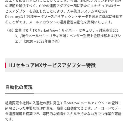
加工・変換を容易に行うことができます。今回、SMXのアカウント運用管理
の課題を解決すべく、CDPの連携アダプター群に新たにIIJセキュアMXサー
ビスアダプターを追加したことにより、人事管理システムやActive
Directoryなど各種データソースからアカウントデータを容易にSMXに連携す
ることができ、メールアカウントの運用管理自動化を実現いたします。
（※）
出典 ITR「ITR Market View：サイバー・セキュリティ対策市場202
3」/統合メールセキュリティ市場：ベンダー別売上金額推移およびシ
ェア（2020～2022年度予測）
IIJセキュアMXサービスアダプター特徴
自動化の実現
組織変更や社員の入退社の度に発生するSMXへのメールアカウントの登録・
削除といった主要な管理作業を、簡単に自動化できます。ノーコードでデー
タ連携環境を構築でき、専門的な知識やスキルを持たない方でも作業が可能
です。