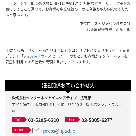
ューションで、IIJのお客様にNISTに準拠した包括的なセキュリティ対策をお
届けすることを通じて、お客様の事業継続の一助に今後も取り組んで参りた
いと思います。
アクロニス・ジャパン株式会社
代表取締役社長 川崎哲郎
IIJは今後も、「安全をあたりまえに」をコンセプトとするセキュリティ事業
ブランド「
wizSafe（ウィズセーフ）
」のもと、お客様がインターネットを
安全に利用できる社会の実現を目指してまいります。
報道関係お問い合わせ先
株式会社インターネットイニシアティブ 広報部
〒102-0071 東京都千代田区富士見2-10-2 飯田橋グラン・ブルー
ム
03-5205-6310
03-5205-6377
press@iij.ad.jp