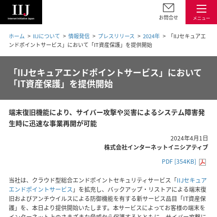
お問合せ
メニュー
ホーム
IIJについて
情報発信
プレスリリース
2024年
「IIJセキュアエ
ンドポイントサービス」において「IT資産保護」を提供開始
「IIJセキュアエンドポイントサービス」において
「IT資産保護」を提供開始
端末復旧機能により、サイバー攻撃や災害によるシステム障害発
生時に迅速な事業再開が可能
2024年4月1日
株式会社インターネットイニシアティブ
PDF [354KB]
当社は、クラウド型総合エンドポイントセキュリティサービス「
IIJセキュア
エンドポイントサービス
」を拡充し、バックアップ・リストアによる端末復
旧およびアンチウイルスによる防御機能を有する新サービス品目「IT資産保
護」を、本日より提供開始いたします。本サービスによってお客様の端末を