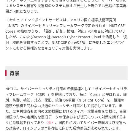
インターネット上のさまざまな脅威から保護するとともに、サイバー攻撃に
よるシステム侵害や災害時のシステム停止が発生した場合でも迅速に事業再
開が可能となります。
IIJセキュアエンドポイントサービスは、アメリカ国立標準技術研究所
（NIST）のサイバーセキュリティフレームワークで定められる「NIST CSF
Core」の指標のうち、「識別、防御、検知、対応」の4項目に対応していま
したが、このたびAcronis 社のAcronis Cyber Protect Cloud を活用した「復
旧」機能を提供することで、NIST CSF Coreの5項目に準拠したエンドポイ
ントにおける包括的なセキュリティ対策を実現します。
背景
NISTは、サイバーセキュリティ対策の評価指標として「サイバーセキュリテ
ィフレームワーク（CSF）」を提唱しており、特に「Core」と呼ばれる、識
別、防御、検知、対応、復旧、統治の6項目（NIST CSF Core）を、組織の
種類や規模を問わない共通のセキュリティ対策として提示しています。ま
た、厚生労働省も国内の医療機関におけるサイバー攻撃事案を契機に、事業
継続のための定期的な復旧データの保存および復元について対策を講ずるよ
う注意喚起を行っており
（※）
、国内外においてサイバー攻撃および災害へ
の対策や、ITインフラの早期復旧に向けた環境整備が求められています。