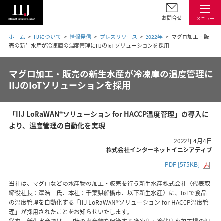
お問合せ
メニュー
ホーム
IIJについて
情報発信
プレスリリース
2022年
マグロ加工・販
売の新生水産が冷凍庫の温度管理にIIJのIoTソリューションを採用
マグロ加工・販売の新生水産が冷凍庫の温度管理に
IIJのIoTソリューションを採用
「IIJ LoRaWAN®ソリューション for HACCP温度管理」の導入に
より、温度管理の自動化を実現
2022年4月4日
株式会社インターネットイニシアティブ
PDF [575KB]
当社は、マグロなどの水産物の加工・販売を行う新生水産株式会社（代表取
締役社長：澤浩二氏、本社：千葉県船橋市、以下新生水産）に、IoTで食品
の温度管理を自動化する「IIJ LoRaWAN®ソリューション for HACCP温度管
理」が採用されたことをお知らせいたします。