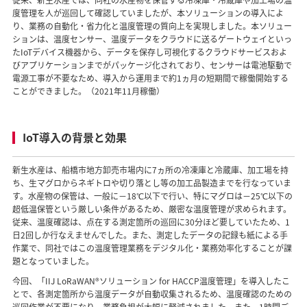
従来、新生水産では、同社の水産物を保管する冷凍庫・冷蔵庫や加工場の温
度管理を人が巡回して確認していましたが、本ソリューションの導入によ
り、業務の自動化・省力化と温度管理の質向上を実現しました。本ソリュー
ションは、温度センサー、温度データをクラウドに送るゲートウェイといっ
たIoTデバイス機器から、データを保存し可視化するクラウドサービスおよ
びアプリケーションまでがパッケージ化されており、センサーは電池駆動で
電源工事が不要なため、導入から運用まで約1ヵ月の短期間で稼働開始する
ことができました。（2021年11月稼働）
IoT導入の背景と効果
新生水産は、船橋市地方卸売市場内に7ヵ所の冷凍庫と冷蔵庫、加工場を持
ち、生マグロからネギトロや切り落とし等の加工品製造までを行なっていま
す。水産物の保管は、一般に−18℃以下で行い、特にマグロは−25℃以下の
超低温保管という厳しい条件があるため、厳密な温度管理が求められます。
従来、温度確認は、点在する測定箇所の巡回に30分ほど要していたため、1
日2回しか行なえませんでした。また、測定したデータの記録も紙による手
作業で、同社ではこの温度管理業務をデジタル化・業務効率化することが課
題となっていました。
今回、「IIJ LoRaWAN®ソリューション for HACCP温度管理」を導入したこ
とで、各測定箇所から温度データが自動収集されるため、温度確認のための