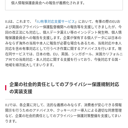
個人情報保護委員会への報告が義務化されます。
IIJは、これまで、「
IIJ有事対応支援サービス
」において、有事の際のEUお
よび英国のプライバシー保護監督機関への報告等を支援してきましたが、今
回の改正法にも対応し、個人データ漏えい等のインシデント発生時、個人情
報保護委員会への報告を支援します。企業が保有する個人データには日本の
みならず海外の当局や本人に報告が必要な場合もあるため、当局対応や本人
対応を含め有事対応として行うべき作業に関するアドバイスを行います。現
在同サービスでは、日本の他、EU、英国、シンガポール、米国カリフォルニ
ア州での当局対応・本人対応に関する支援を行っており、今後対応する国・
地域を順次拡大してまいります。
企業の社会的責任としてのプライバシー保護規制対応
の実装支援
IIJでは、各企業に対して、法的な義務のみならず、消費者が安心できる情報
開示を行うためのアドバイスや、クッキーバナー導入による適切な同意管理
など、企業の社会的責任としてのプライバシー保護対策整備を支援してまい
ります。