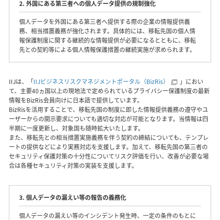
2. 外国にある第三者への個人データ提供の規制強化
個人データを外国にある第三者へ提供する際の企業の情報提供義
務、相当措置義務が強化されます。具体的には、移転先国の個人情
報保護制度に関する継続的な情報提供が必要になるとともに、移転
先との契約等による個人情報保護措置の継続実施が求められます。
IIJは、「
IIJビジネスリスクマネジメントポータル（BizRis）
」におい
て、主要40ヵ国以上の現地法で定められているプライバシー保護制度の最新
情報をBizRis会員向けに日本語で提供しています。
BizRisを活用することで、移転先国の制度に即した情報提供義務の遵守やユ
ーザーからの開示要求についても適切な対応が可能となります。当情報は四
半期に一度更新し、対象国も随時拡大いたします。
また、移転先との相当措置実施義務を伴う契約の締結についても、テンプレ
ートの提供などにより実務対応を支援します。加えて、移転先国の第三者の
セキュリティ保護対策の十分性についてリスク評価を行い、改善が必要な場
合は各種セキュリティ対策の実装を支援します。
3. 個人データの漏えい等の報告の義務化
個人データの漏えい等のインシデント発生時、一定の条件のもとに