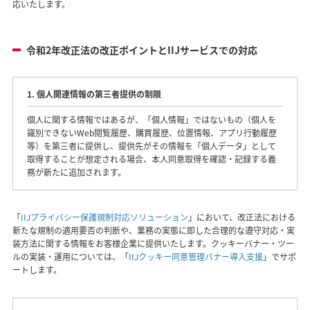
応いたします。
令和2年改正法の改正ポイントとIIJサービスでの対応
1. 個人関連情報の第三者提供の制限
個人に関する情報ではあるが、「個人情報」ではないもの（個人を
識別できないWeb閲覧履歴、購買履歴、位置情報、アプリ行動履歴
等）を第三者に提供し、提供先がその情報を「個人データ」として
取得することが想定される場合、本人同意取得を確認・記録する義
務が新たに追加されます。
「
IIJプライバシー保護規制対応ソリューション
」において、改正法における
新たな規制の適用要否の判断や、業務の実態に即した合理的な遵守対応・実
装方法に関する情報をお客様企業に提供いたします。クッキーバナー・ツー
ルの実装・運用については、「
IIJクッキー同意管理バナー導入支援
」でサポ
ートします。