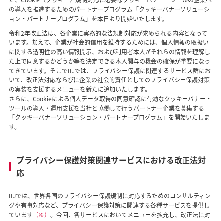
た、Cookie（クッキー）規制対応に必要なクッキーバナー・ツールの企業へ
の導入を推進するためのパートナープログラム「クッキーバナーソリューシ
ョン・パートナープログラム」を本日より開始いたします。
令和2年改正法は、各企業に実務的な法規制対応が求められる内容となって
います。加えて、企業が社会的信用を維持するためには、個人情報の取扱い
に関する透明性の高い情報開示、および利用者本人がそれらの情報を理解し
た上で同意するかどうか等を決定できる本人関与の機会の確保が重要になっ
てきています。そこでIIJでは、プライバシー保護に関連するサービス群にお
いて、改正法対応ならびに企業の社会的責任としてのプライバシー保護対策
の実装を支援するメニューを新たに追加いたします。
さらに、Cookieによる個人データ取得の同意確認に有効なクッキーバナー・
ツールの導入・運用支援を当社と協働して行うパートナー企業を募集する
「クッキーバナーソリューション・パートナープログラム」を開始いたしま
す。
プライバシー保護対策関連サービスにおける改正法対
応
IIJでは、世界各国のプライバシー保護規制に対応するためのコンサルティン
グや有事対応など、プライバシー保護対策に関連する各種サービスを提供し
ています
（※）
。今回、各サービスにおいてメニューを拡充し、改正法に対