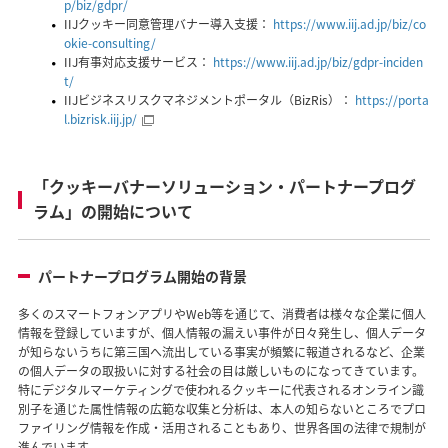
p/biz/gdpr/
IIJクッキー同意管理バナー導入支援：
https://www.iij.ad.jp/biz/co
okie-consulting/
IIJ有事対応支援サービス：
https://www.iij.ad.jp/biz/gdpr-inciden
t/
IIJビジネスリスクマネジメントポータル（BizRis）：
https://porta
l.bizrisk.iij.jp/
「クッキーバナーソリューション・パートナープログ
ラム」の開始について
パートナープログラム開始の背景
多くのスマートフォンアプリやWeb等を通じて、消費者は様々な企業に個人
情報を登録していますが、個人情報の漏えい事件が日々発生し、個人データ
が知らないうちに第三国へ流出している事実が頻繁に報道されるなど、企業
の個人データの取扱いに対する社会の目は厳しいものになってきています。
特にデジタルマーケティングで使われるクッキーに代表されるオンライン識
別子を通じた属性情報の広範な収集と分析は、本人の知らないところでプロ
ファイリング情報を作成・活用されることもあり、世界各国の法律で規制が
進んでいます。