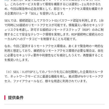
し、これらのサービスを使って環境を構築するには通常1～2ヵ月かかるた
め、今回は緊急時の応急対策として、即日リモートアクセス環境を構築でき
る企業向けルータ「SEIL」を提供いたします。
SEILでは、接続認証としてアカウントID/パスワード認証を利用します。1台
で同時に50接続のリモートアクセスが可能です。情報漏えい等のセキュリテ
ィリスクを考慮し、許可する接続はリモートデスクトップ（RDP）のみに制
限することで安全なテレワーク環境を実現します。RDP接続時に接続元のロ
ーカルPCへのデータコピーを制御することも可能です。
なお、今回ご提供するリモートアクセス環境は、あくまで緊急時の一時的な
利用と想定しており、継続的なリモートアクセス環境が必要な場合は、自社
に必要なセキュリティ要件や利便性などを検討したうえで、再整備すること
を推奨いたします。
（※）
SEIL：IIJがISPとしてのノウハウを元に自社開発した企業向けルータ
で、ネットワークサービスに最適な機能を有し、拠点間VPNやリモートアク
セス、ファイアウォールなど、様々な用途に利用されています。
提供条件