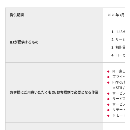
提供期間
2020年3月1
IIJ S
サービス
IIJが提供するもの
初期設定
ローカル
NTT東日
プライベー
PPPoE
※SEIL/
お客様にご用意いただくもの/お客様側で必要となる作業
サービスア
サービスア
サービスア
リモートア
リモートア