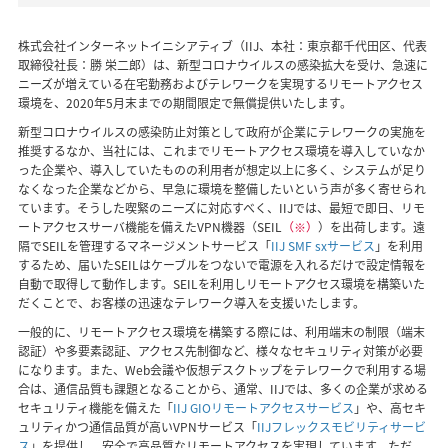
株式会社インターネットイニシアティブ（IIJ、本社：東京都千代田区、代表
取締役社長：勝 栄二郎）は、新型コロナウイルスの感染拡大を受け、急速に
ニーズが増えている在宅勤務およびテレワークを実現するリモートアクセス
環境を、2020年5月末までの期間限定で無償提供いたします。
新型コロナウイルスの感染防止対策として政府が企業にテレワークの実施を
推奨するなか、当社には、これまでリモートアクセス環境を導入していなか
った企業や、導入していたものの利用者が想定以上に多く、システムが足り
なくなった企業などから、早急に環境を整備したいという声が多く寄せられ
ています。そうした喫緊のニーズに対応すべく、IIJでは、最短で即日、リモ
ートアクセスサーバ機能を備えたVPN機器（SEIL
（※）
）を出荷します。遠
隔でSEILを管理するマネージメントサービス「
IIJ SMF sxサービス
」を利用
するため、届いたSEILはケーブルをつないで電源を入れるだけで設定情報を
自動で取得して動作します。SEILを利用しリモートアクセス環境を構築いた
だくことで、お客様の迅速なテレワーク導入を支援いたします。
一般的に、リモートアクセス環境を構築する際には、利用端末の制限（端末
認証）や多要素認証、アクセス先制御など、様々なセキュリティ対策が必要
になります。また、Web会議や仮想デスクトップをテレワークで利用する場
合は、通信品質も課題となることから、通常、IIJでは、多くの企業が求める
セキュリティ機能を備えた「
IIJ GIOリモートアクセスサービス
」や、高セキ
ュリティかつ通信品質が高いVPNサービス「
IIJフレックスモビリティサービ
ス
」を提供し、安全で高品質なリモートアクセスを実現しています。ただ