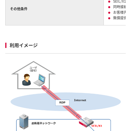
SEIL/X
同時接続数
その他条件
お客様先へ
無償提供の
利用イメージ