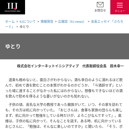
お問合せ
メニュー
ホーム
IIJについて
情報発信
広報誌（IIJ.news）
会長エッセイ 「ぷろろ
ーぐ」
ゆとり
ゆとり
株式会社インターネットイニシアティブ 代表取締役会長 鈴木幸一
道楽も極めないと、面白さがわからない。酒も李白のように溺れるほど飲
んで、初めて酒を飲むことの本質がわかるのかどうか、「斗酒辞せず」とい
った域に達することがなかった私にはわからない。想像もできないほどの酒
を飲んで慰めを得るような憂いがないのかも知れない。
子供の頃、高名な大学の教授であった親族がいて、いつ、その家を訪れて
も、その方は机に向かっていた。「おじさんは、食事も家族の団らんも楽し
まず、机に向かって勉強をしている時だけが、よろこびなんですって」。奥
様は、子供の私に向かって、そんなことを話す。ある時、机に向かっている
おじさんに、「勉強は、そんなに楽しいのですか」と聞いたら、「そう、ボ