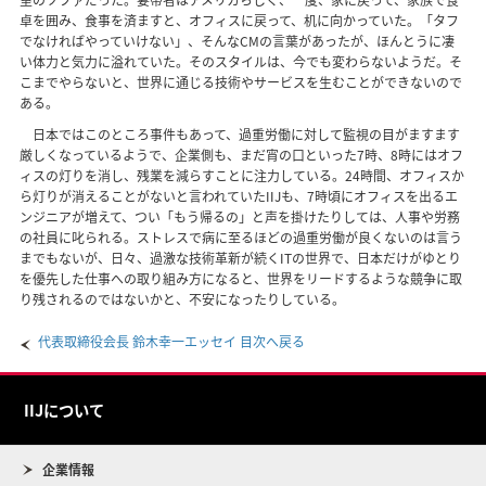
室のソファだった。妻帯者はアメリカらしく、一度、家に戻って、家族で食
卓を囲み、食事を済ますと、オフィスに戻って、机に向かっていた。「タフ
でなければやっていけない」、そんなCMの言葉があったが、ほんとうに凄
い体力と気力に溢れていた。そのスタイルは、今でも変わらないようだ。そ
こまでやらないと、世界に通じる技術やサービスを生むことができないので
ある。
日本ではこのところ事件もあって、過重労働に対して監視の目がますます
厳しくなっているようで、企業側も、まだ宵の口といった7時、8時にはオフ
ィスの灯りを消し、残業を減らすことに注力している。24時間、オフィスか
ら灯りが消えることがないと言われていたIIJも、7時頃にオフィスを出るエ
ンジニアが増えて、つい「もう帰るの」と声を掛けたりしては、人事や労務
の社員に叱られる。ストレスで病に至るほどの過重労働が良くないのは言う
までもないが、日々、過激な技術革新が続くITの世界で、日本だけがゆとり
を優先した仕事への取り組み方になると、世界をリードするような競争に取
り残されるのではないかと、不安になったりしている。
代表取締役会長 鈴木幸一エッセイ 目次へ戻る
IIJについて
企業情報