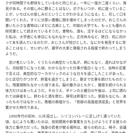
クが何時間でも野球をしているのと同じだよ。一年に一度か二度くらい、発
見がある。その愉しみに勝ることはない。ボクもいつか、机に座っているこ
とが、いちばんの愉しみだということがわかるようになる」と、珍しく口を
開いてくれた。すぐに分厚い書籍に顔を埋めてしまったのだが。おじさんの
書いた小さな書物はいまだに古典として、中国の大学でも、もっとも優れた
研究書として読まれているそうだ。書物も、酒も、淫するほどにならなかっ
た私は、大学者にも李白にもなれなかった。正月休みなど、終日、机に向か
って本を読んでいるのだが、おじさんが悦びとした、なにかを発見するに至
ることはなく、せいぜいが、雑学の大家と揶揄される程度で終わってしまう
ようだ。
怠け者というか、ぐうたらの典型だった私が、柄にもなく、遅ればせなが
ら、月給取りになった頃、わからなかった仕事が面白くなって、当時の言葉
で言えば、典型的なワーカホリックのような日々を過ごしたことがあった。
ひと区切りがつかず、終電を過ぎてしまうと、朝まで仕事を続けたものだっ
た。残業規制もなかった頃である。脳の働きはともかく、徹夜を続けられる
体力だけはあったようだ。そのうえ、半ドンの土曜日の午後は、上司に誘わ
れては麻雀をし、終わると酒を飲む。帰宅は終電だった。家庭もなにも、あ
ったものではなかった。敗戦の廃墟から、「奇跡の高度経済成長」と世界を
驚かせた時代である。
1990年代の初め、IIJを設立し、シリコンバレーに足しげく通っていた
頃、なによりも驚いたのは、技術開発や新事業を立ち上げようとする彼らの
体力と集中力だった。独身の若者が眠る場所は、彼らの机の上、椅子、会議