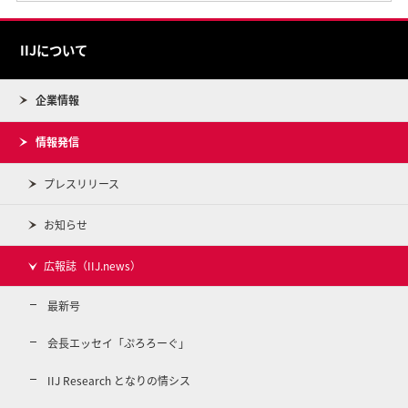
IIJについて
企業情報
情報発信
プレスリリース
お知らせ
広報誌（IIJ.news）
最新号
会長エッセイ「ぷろろーぐ」
IIJ Research となりの情シス