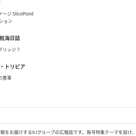
w
 SlicePoint
ーション
航海日誌
ブリッジ？
・トリビア
の悪事
術情報をお届けするIIJグループの広報誌です。毎号特集テーマを設け