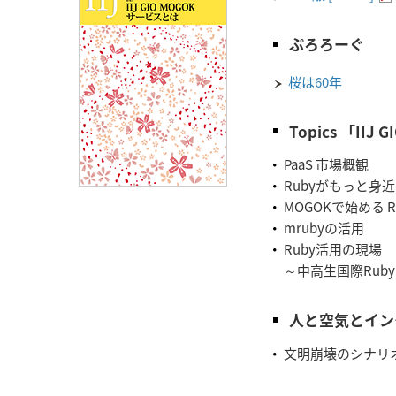
ぷろろーぐ
桜は60年
Topics 「II
PaaS 市場概観
Rubyがもっと身近に
MOGOKで始める 
mrubyの活用
Ruby活用の現場
～中高生国際Rub
人と空気とイン
文明崩壊のシナリ