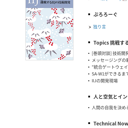
ぷろろーぐ
独り言
Topics 挑戦
[巻頭対談] 技術
メッセージングの
"統合ゲートウェイ"
SA-W1ができるま
IIJの開発現場
人と空気とイン
人間の自我を決め
Technical No