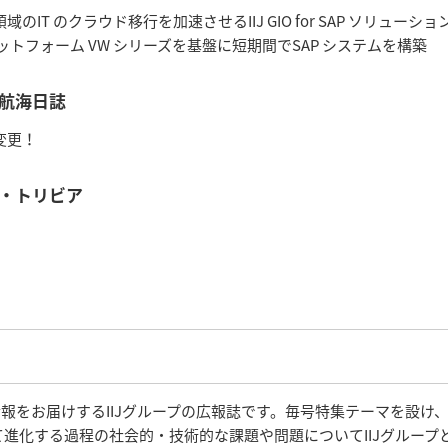
のIT のクラウド移行を加速させるIIJ GIO for SAP ソリューショ
化プラットフォーム VW シリーズを基盤に短期間でSAP システムを構築
航海日誌
変更！
・トリビア
術情報をお届けするIIJグループの広報誌です。毎号特集テーマを設け
進化する過程の社会的・技術的な課題や問題についてIIJグループ