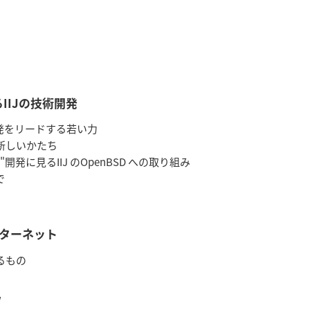
するIIJの技術開発
開発をリードする若い力
新しいかたち
開発に見るIIJ のOpenBSD への取り組み
で
ターネット
るもの
w