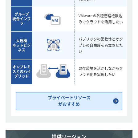
グループ
VMwareの各種
管理権限込
統合インフ
みで
クラウドを
活用したい
ラ
パブリックの
柔軟性とオン
大規模
ネット
ビジ
プレの
自由度を両立
させた
ネス
い
オンプレミ
既存環境を
活かしながら
ク
ス
とのハイ
ラウド化を
実現したい
ブリッド
プライベートリソース
がおすすめ
提供リージョン