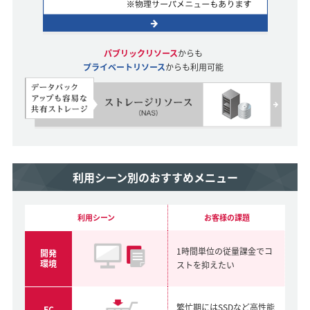
パブリックリソース
からも
プライベートリソース
からも利用可能
利用シーン別のおすすめメニュー
利用
シーン
お客様
の
課題
1時間単位の
従量課金で
コ
開発
環境
ストを抑えたい
繁忙期にはSSDなど
高性能
EC