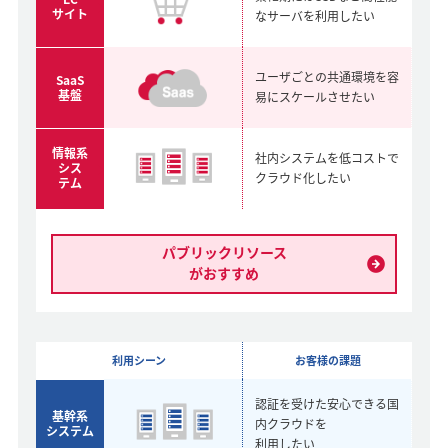
サイト
なサーバを
利用したい
ユーザごとの
共通環境を容
SaaS
基盤
易に
スケールさせたい
情報系
社内システムを
低コストで
シス
クラウド化したい
テム
パブリックリソース
がおすすめ
利用
シーン
お客様
の
課題
認証を受けた
安心できる
国
基幹系
内クラウドを
システム
利用したい