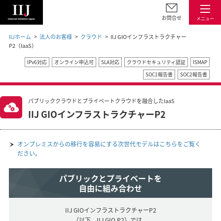
お問合せ
メニュー
IIJホーム
法人のお客様
クラウド
IIJ GIOインフラストラクチャー
P2（IaaS）
IPv6対応
オンライン申込可
SLA対応
クラウドセキュリティ認証
ISMAP
SOC1報告書
SOC2報告書
パブリッククラウドとプライベートクラウドを融合したIaaS
IIJ GIOインフラストラクチャーP2
オンプレミスからの移行を容易にする次世代モデルはこちらをご覧く
ださい。
パブリックとプライベートを
自由に組み合わせ
IIJ GIOインフラストラクチャーP2
（以下、IIJ GIO P2）では、