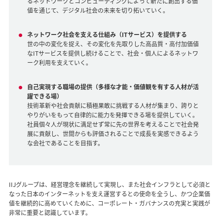
るネットワークとコンピューティングによって新たに創出する価
値を通じて、デジタル社会の未来を切り拓いていく。
ネットワーク社会を支える仕組み（ITサービス）を提供する
世の中の変化を捉え、その変化を先取りした高品質・高付加価値
なITサービスを提供し続けることで、社会・個人によるネットワ
ーク利用を支えていく。
自己実現する職場の提供（多様な才能・価値観を有する人材が活
躍できる場）
技術革新や社会貢献に積極果敢に挑戦する人材が集まり、誇りと
やりがいをもって自律的に能力を発揮できる場を提供していく。
社員個々人が現状に満足せず常に先の世界を考えることで社会発
展に貢献し、世間からも評価されることで成長を実感できるよう
な会社であることを目指す。
IIJグループは、経営理念を継続して実現し、また社会インフラとして必須と
なった日本のインターネットを支え運営するとの使命を全うし、かつ企業価
値を継続的に高めていくために、コーポレート・ガバナンスの充実と実践が
非常に重要と認識しています。