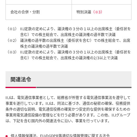
会社の合併・分割
特別決議
（※3）
（※1）
IIJ定款の定めにより、議決権の３分の１以上の出席株主（委任状を
含む）での株主総会で、出席株主の議決権の過半数で決議
（※2）
議決権の過半数の出席株主（委任状を含む）での株主総会で、出席
株主の議決権の過半数で決議
（※3）
IIJ定款の定めにより、議決権の３分の１以上の出席株主（委任状を
含む）での株主総会で、出席株主の議決権の2/3以上で決議
関連法令
IIJは、電気通信事業者として、総務省が所管する電気通信事業法を遵守して
事業を遂行しています。IIJは、同法に基づき、通信の秘密の確保、役務提供
条件の適切な説明、電気通信役務の確実かつ安定的な提供を確保するための
事業用電気通信設備の管理などを行う必要があります。この他、IIJグループ
は、下記を含む国内外の関連法令に沿い、事業を行っています。
個人情報保護法、EUのGDPR等適切な情報管理に関する法令