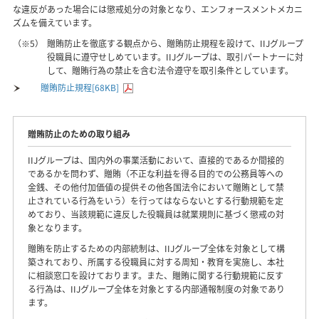
な違反があった場合には懲戒処分の対象となり、エンフォースメントメカニ
ズムを備えています。
（※5）
贈賄防止を徹底する観点から、贈賄防止規程を設けて、IIJグループ
役職員に遵守せしめています。IIJグループは、取引パートナーに対
して、贈賄行為の禁止を含む法令遵守を取引条件としています。
贈賄防止規程[68KB]
贈賄防止のための取り組み
IIJグループは、国内外の事業活動において、直接的であるか間接的
であるかを問わず、贈賄（不正な利益を得る目的での公務員等への
金銭、その他付加価値の提供その他各国法令において贈賄として禁
止されている行為をいう）を行ってはならないとする行動規範を定
めており、当該規範に違反した役職員は就業規則に基づく懲戒の対
象となります。
贈賄を防止するための内部統制は、IIJグループ全体を対象として構
築されており、所属する役職員に対する周知・教育を実施し、本社
に相談窓口を設けております。また、贈賄に関する行動規範に反す
る行為は、IIJグループ全体を対象とする内部通報制度の対象であり
ます。