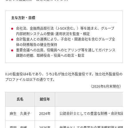
主な方針・目標
会社法、金融商品取引法（J-SOX含む。）等を踏まえ、グループ
内部統制システムの整備･運用状況を監査・検証
会計監査人との連携により、子会社・関連会社を含むグループ全
体の財務報告の健全性保持
重要会議への出席、役職員へのヒアリング等を通してガバナンス
課題の把握、取締役会・役員への助言・勧言
IIJの監査役は4名であり、うち2名が独立社外監査役です。独立社外監査役の
プロファイルは以下の通りです。
（2026年6月末現在）
氏名
就任年
プ
麻生 久美子
2024年
公認会計士としての豊富な財務・会計知識と
原田 史緒
2026年
弁護士としての豊富な企業法務知識と経験に