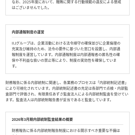
なお、2025年度において、贈賄に関する行動規範の違反による懲戒
はございませんでした。
内部通報制度の運営
IIJグループは、企業活動における法令順守の確保並びに企業倫理の
充実及び維持のため、法令の要件に基づいた窓口を設置し、内部通
報制度を運営しています。内部通報制度は内部通報者の匿名性の確
保や不利益な扱いの禁止等により、制度の実効性を確保していま
す。
財務報告に係る内部統制に関連し、各業務のプロセスは「内部統制記述書」
により可視化されています。内部統制記述書の充足は各部門で点検・内部監
査部門で評価され、有限責任あずさ監査法人による内部統制監査を受けてい
ます。監査法人は内部統制報告書が妥当であると監査しています。
2026年3月期内部統制監査結果の概要
財務報告に係る内部統制報告制度における開示すべき重要な不備は