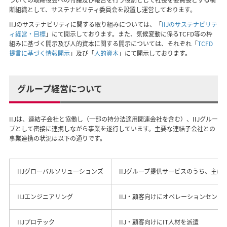
断組織として、サステナビリティ委員会を設置し運営しております。
IIJのサステナビリティに関する取り組みについては、「
IIJのサステナビリテ
ィ経営・目標
」にて開示しております。また、気候変動に係るTCFD等の枠
組みに基づく開示及び人的資本に関する開示については、それぞれ「
TCFD
提言に基づく情報開示
」及び「
人的資本
」にて開示しております。
グループ経営について
IIJは、連結子会社と協働し（一部の持分法適用関連会社を含む）、IIJグルー
プとして密接に連携しながら事業を遂行しています。主要な連結子会社との
事業連携の状況は以下の通りです。
IIJグローバルソリューションズ
IIJグループ提供サービスのうち、主に
IIJエンジニアリング
IIJ・顧客向けにオペレーションセン
IIJプロテック
IIJ・顧客向けにIT人材を派遣