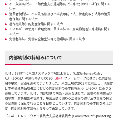
不正競争防止法、下請代金支払遅延等防止法等取引の公正確保に関する
法令
消費者契約法、不当景品類及び不当表示防止法、特定商取引法等の消費
者保護に関する法令
著作権法等知的財産保護に関する法令
エネルギーの使用の合理化等に関する法律、廃棄物処理法等環境に関す
る法令
労働基準法、労働安全衛生法等労働環境に関する法令
内部統制の枠組みについて
IIJは、1999年に米国ナスダック市場に上場し、米国Sarbanes-Oxley
Act（SOX法）の施行時よりCOSO
（※4）
フレームワークに基づいた内部統
制の構築・実践を進めてまいりました。米国上場は2019年に廃止し、現在は
日本の金融商品取引法における内部統制の基本的枠組み（J-SOX）に基づき
運用しています。IIJは、内部統制の構築・運用を通じて、業務の有効性及び
効率性、財務報告の信頼性、事業活動に関わる法令等の遵守及び資産の保全
が合理的に保証されることを目標としています。内部統制の基本的な考え方
は「内部統制基本規程」をもって策定しています。
（※4）
トレッドウェイ委員会支援組織委員会 (Committee of Sponsoring