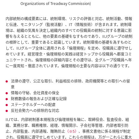
Organizations of Treadway Commission)
内部統制の構成要素には、統制環境、リスクの評価と対応、統制活動、情報
と伝達、モニタリング（監視活動）、IT（情報技術）が含まれます。統制環
境は、組織の気風を決定し組織内のすべての役職員の統制に対する意識に影
響を与えるとともに、他の要素の基礎をなすものであり、IIJグループの統制
の根幹として、重要であると認識しています。統制環境の基礎を為すものと
して、IIJグループ全体に適用される「倫理規程」を定め、役職員に遵守せし
めています。経営理念・倫理規程の実践は経営トップから役職員へ都度コミ
ュニケートされ、倫理規程の詳細内容とその遵守は、全グループ役職員へ年
に一度周知・徹底されています。倫理規程の主要な内容は以下の通りです。
法律の遵守、公正な取引、利益相反の排除、政府機関等との取引への留
意
情報の守秘、会社資産の保全
財務数値の報告および正確な記録
ステークホルダーへの配慮
反社会勢力への排除的な対応
IIJでは、内部統制基本規程及び倫理規程を軸に、取締役会、監査役会、組
織、業務分掌、職務権限、経理、情報開示、子会社等管理、内部者取引防
止、内部監査、内部通報、贈賄防止
（※5）
、事務文書他に係る規程が制定
され、役職員に遵守せしめています。これらの規程は、万が一これらに重大