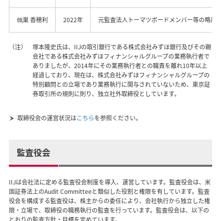
鵫巣 香穂利
2022年
元監査法人トーマツボードメンバー等の略歴
（注）
塚本隆史氏は、IIJの取引銀行である株式会社みずほ銀行及びその親
会社である株式会社みずほフィナンシャルグループの業務執行者で
ありましたが、2014年にその業務執行者との職責を離れ10年以上
経過しており、現在は、株式会社みずほフィナンシャルグループの
特別顧問との立場であり業務執行に関与されていないため、東京証
券取引所の規則に則り、独立社外取締役としています。
取締役会の運営状況は
こちら
を参照ください。
監査役会
IIJは会社法に定める監査役会制度を導入、運営しています。監査役会は、米
国証券法上のAudit Committeeと類似した役割と権限を有しています。監査
役会を構成する監査役は、株主からの委任により、会社執行から独立した権
限・立場で、取締役の職務執行の監査を行っています。監査役会は、以下の
とおりの監査方針・目標を定めています。