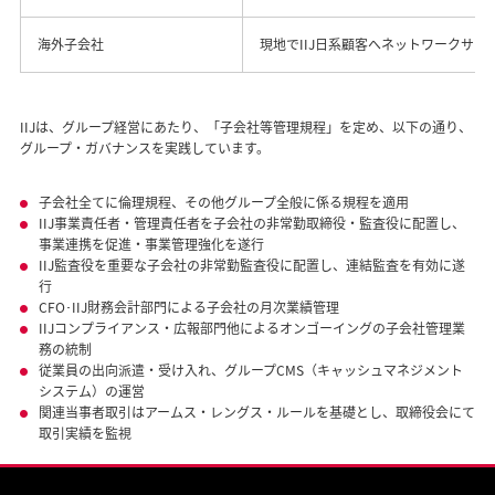
海外子会社
現地でIIJ日系顧客へネットワークサ
IIJは、グループ経営にあたり、「子会社等管理規程」を定め、以下の通り、
グループ・ガバナンスを実践しています。
子会社全てに倫理規程、その他グループ全般に係る規程を適用
IIJ事業責任者・管理責任者を子会社の非常勤取締役・監査役に配置し、
事業連携を促進・事業管理強化を遂行
IIJ監査役を重要な子会社の非常勤監査役に配置し、連結監査を有効に遂
行
CFO･IIJ財務会計部門による子会社の月次業績管理
IIJコンプライアンス・広報部門他によるオンゴーイングの子会社管理業
務の統制
従業員の出向派遣・受け入れ、グループCMS（キャッシュマネジメント
システム）の運営
関連当事者取引はアームス・レングス・ルールを基礎とし、取締役会にて
取引実績を監視