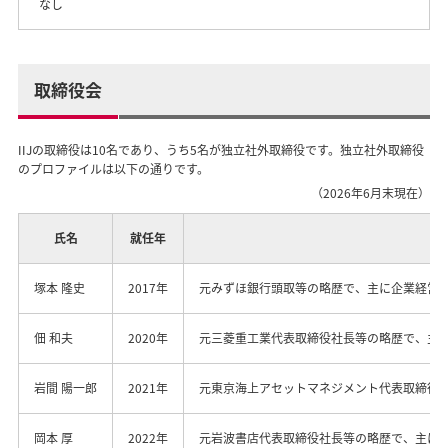
なし
取締役会
IIJの取締役は10名であり、うち5名が独立社外取締役です。独立社外取締役
のプロファイルは以下の通りです。
（2026年6月末現在）
氏名
就任年
塚本 隆史
2017年
元みずほ銀行頭取等の略歴で、主に企業経営
佃 和夫
2020年
元三菱重工業代表取締役社長等の略歴で、主
岩間 陽一郎
2021年
元東京海上アセットマネジメント代表取締役
岡本 厚
2022年
元岩波書店代表取締役社長等の略歴で、主に