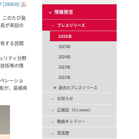
F [288KB]
情報発信
、このたび島
部長が来訪の
プレスリリース
2026年
を有する民間
2025年
2024年
ュリティ分野
信技術等の情
2023年
2022年
オペレーショ
有が、島根県
過去のプレスリリース
お知らせ
広報誌（IIJ.news）
動画ギャラリー
受賞歴