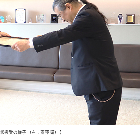
謝状授受の様子 （右：齋藤 衛） 】