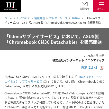
お問合せ
メニュー
ホーム
IIJについて
情報発信
プレスリリース
2026年
「IIJmioサプラ
イサービス」において、ASUS製「Chromebook CM30 Detachable」を販売開始
「IIJmioサプライサービス」において、ASUS製
「Chromebook CM30 Detachable」を販売開始
2026年3月19日
株式会社インターネットイニシアティブ
PDF [213KB]
当社は、個人向けにSIMロックフリー端末を販売する「
IIJmio（アイアイジ
ェイミオ）サプライサービス
」において、ASUS製「Chromebook CM30
Detachable」を本日より販売開始いたします。
Chromebook CM30 Detachableは、CPUにMediaTek Kompanio 520を搭載
した4G LTE通信対応のSIMフリータブレットです。脱着可能な専用キーボー
ドと専用スタイラスペンが付属しているため、ノートPCのようにお使いいた
だけるほか、手書き入力も可能です。また、物理SIMカードに加え、eSIMに