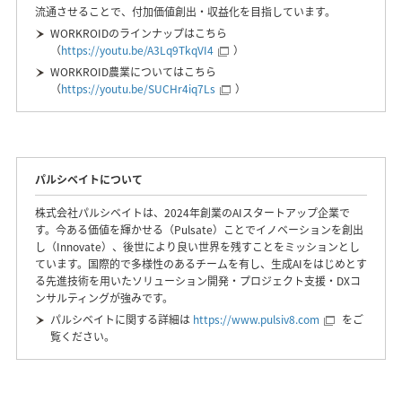
流通させることで、付加価値創出・収益化を目指しています。
WORKROIDのラインナップはこちら
（
https://youtu.be/A3Lq9TkqVI4
）
WORKROID農業についてはこちら
（
https://youtu.be/SUCHr4iq7Ls
）
パルシベイトについて
株式会社パルシベイトは、2024年創業のAIスタートアップ企業で
す。今ある価値を輝かせる（Pulsate）ことでイノベーションを創出
し（Innovate）、後世により良い世界を残すことをミッションとし
ています。国際的で多様性のあるチームを有し、生成AIをはじめとす
る先進技術を用いたソリューション開発・プロジェクト支援・DXコ
ンサルティングが強みです。
パルシベイトに関する詳細は
https://www.pulsiv8.com
をご
覧ください。