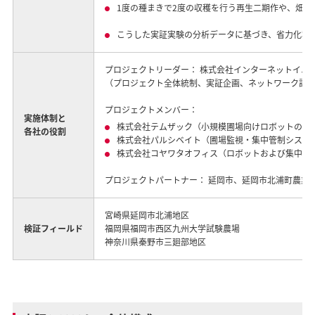
1度の種まきで2度の収穫を行う再生二期作や、畑
こうした実証実験の分析データに基づき、省力化稲
プロジェクトリーダー： 株式会社インターネットイニ
（プロジェクト全体統制、実証企画、ネットワーク設
プロジェクトメンバー：
実施体制と
株式会社テムザック（小規模圃場向けロボットの提
各社の役割
株式会社パルシベイト（圃場監視・集中管制システ
株式会社コヤワタオフィス（ロボットおよび集中管
プロジェクトパートナー： 延岡市、延岡市北浦町農業
宮崎県延岡市北浦地区
検証フィールド
福岡県福岡市西区九州大学試験農場
神奈川県秦野市三廻部地区