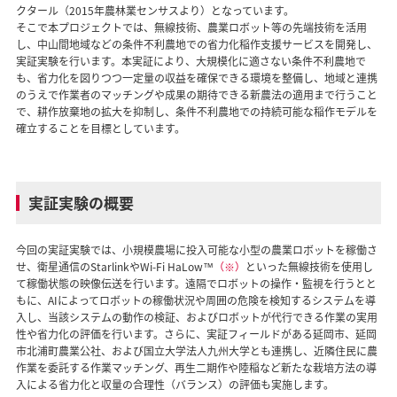
クタール（2015年農林業センサスより）となっています。
そこで本プロジェクトでは、無線技術、農業ロボット等の先端技術を活用
し、中山間地域などの条件不利農地での省力化稲作支援サービスを開発し、
実証実験を行います。本実証により、大規模化に適さない条件不利農地で
も、省力化を図りつつ一定量の収益を確保できる環境を整備し、地域と連携
のうえで作業者のマッチングや成果の期待できる新農法の適用まで行うこと
で、耕作放棄地の拡大を抑制し、条件不利農地での持続可能な稲作モデルを
確立することを目標としています。
実証実験の概要
今回の実証実験では、小規模農場に投入可能な小型の農業ロボットを稼働さ
せ、衛星通信のStarlinkやWi-Fi HaLow™
（※）
といった無線技術を使用し
て稼働状態の映像伝送を行います。遠隔でロボットの操作・監視を行うとと
もに、AIによってロボットの稼働状況や周囲の危険を検知するシステムを導
入し、当該システムの動作の検証、およびロボットが代行できる作業の実用
性や省力化の評価を行います。さらに、実証フィールドがある延岡市、延岡
市北浦町農業公社、および国立大学法人九州大学とも連携し、近隣住民に農
作業を委託する作業マッチング、再生二期作や陸稲など新たな栽培方法の導
入による省力化と収量の合理性（バランス）の評価も実施します。