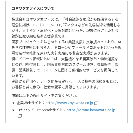
コヤワタオフィスについて
株式会社コヤワタオフィスは、「社会課題を現場から解決する」を
理念に掲げ、IT、ドローン、ロボティクスなどの先端技術を活用しな
がら、人手不足・高齢化・災害対応といった、現場に根ざした社会
課題に取り組む技術支援企業です。
国家プロジェクトをはじめとするIT業務支援に長年携わっており、AI
を含むIT技術はもちろん、ドローンやフィールドロボットといった現
場実装型の技術を用いた実証実験にも豊富な実績があります。
特にドローン領域においては、大型機となる農薬散布・物流運搬な
どの運用を得意とし、国家資格対応のスクール運営、機体販売、整
備、業務請負まで、ドローンに関する包括的なサービスを提供して
います。
実証から運用へ、データ化から実行へ──人と技術の信頼をもとに、
お客様と共に歩み、社会の変革に貢献してまいります。
詳細は以下のWebサイトをご覧ください。
企業Webサイト：
https://www.koyawata.co.jp
コヤワタドローンWebサイト：
https://drone.koyawata.co.jp