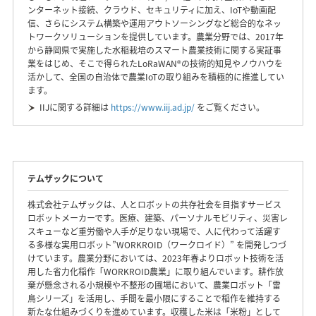
ンターネット接続、クラウド、セキュリティに加え、IoTや動画配
信、さらにシステム構築や運用アウトソーシングなど総合的なネッ
トワークソリューションを提供しています。農業分野では、2017年
から静岡県で実施した水稲栽培のスマート農業技術に関する実証事
業をはじめ、そこで得られたLoRaWAN®の技術的知見やノウハウを
活かして、全国の自治体で農業IoTの取り組みを積極的に推進してい
ます。
IIJに関する詳細は
https://www.iij.ad.jp/
をご覧ください。
テムザックについて
株式会社テムザックは、人とロボットの共存社会を目指すサービス
ロボットメーカーです。医療、建築、パーソナルモビリティ、災害レ
スキューなど重労働や人手が足りない現場で、人に代わって活躍す
る多様な実用ロボット”WORKROID（ワークロイド）” を開発しつづ
けています。農業分野においては、2023年春よりロボット技術を活
用した省力化稲作「WORKROID農業」に取り組んでいます。耕作放
棄が懸念される小規模や不整形の圃場において、農業ロボット「雷
鳥シリーズ」を活用し、手間を最小限にすることで稲作を維持する
新たな仕組みづくりを進めています。収穫した米は「米粉」として