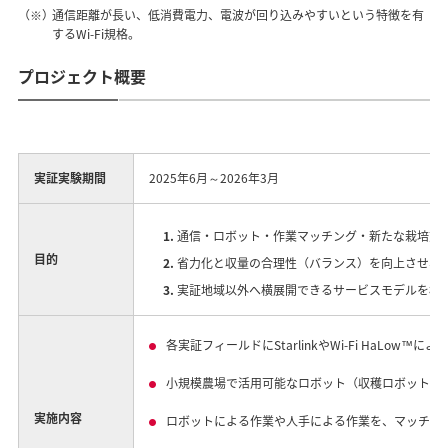
（※）
通信距離が長い、低消費電力、電波が回り込みやすいという特徴を有
するWi-Fi規格。
プロジェクト概要
実証実験期間
2025年6月～2026年3月
通信・ロボット・作業マッチング・新たな栽培方
目的
省力化と収量の合理性（バランス）を向上させ、
実証地域以外へ横展開できるサービスモデルを構
各実証フィールドにStarlinkやWi-Fi HaL
小規模農場で活用可能なロボット（収穫ロボット等
実施内容
ロボットによる作業や人手による作業を、マッチン