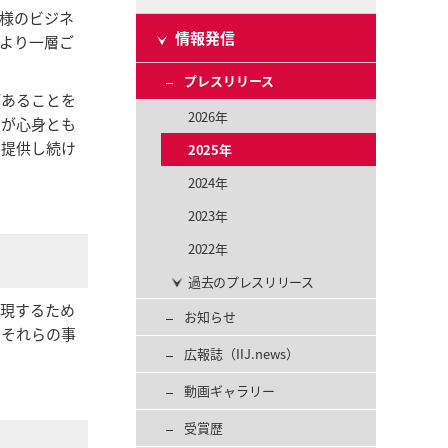
様のビジネ
情報発信
より一層ご
プレスリリース
があることを
2026年
員が心身とも
を提供し続け
2025年
2024年
2023年
2022年
過去のプレスリリース
実現するため
お知らせ
、それらの事
広報誌（IIJ.news）
動画ギャラリー
受賞歴