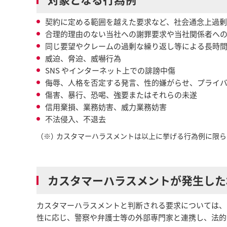
契約に定める範囲を越えた要求など、社会通念上過
合理的理由のない当社への謝罪要求や当社関係者へ
同じ要望やクレームの過剰な繰り返し等による長時
威迫、脅迫、威嚇行為
SNS やインターネット上での誹謗中傷
侮辱、人格を否定する発言、性的嫌がらせ、プライ
傷害、暴行、恐喝、強要またはそれらの未遂
信用棄損、業務妨害、威力業務妨害
不法侵入、不退去
（※）
カスタマーハラスメントは以上に挙げる行為例に限ら
カスタマーハラスメントが発生した
カスタマーハラスメントと判断される要求については、
性に応じ、警察や弁護士等の外部専門家と連携し、法的