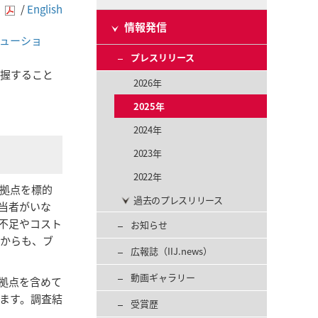
]
/
English
情報発信
リューショ
プレスリリース
把握すること
2026年
2025年
2024年
2023年
2022年
拠点を標的
過去のプレスリリース
当者がいな
不足やコスト
お知らせ
点からも、ブ
広報誌（IIJ.news）
動画ギャラリー
拠点を含めて
します。調査結
受賞歴