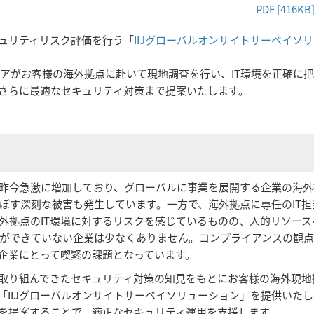
PDF [416KB
キュリティリスク評価を行う「
IIJグローバルオンサイトサーベイソ
ニアがお客様の海外拠点に赴いて現地調査を行い、IT環境を正確に
さらに最適なセキュリティ対策まで提案いたします。
昨今急激に増加しており、グローバルに事業を展開する企業の海外
ぼす深刻な被害も発生しています。一方で、海外拠点に専任のIT担
外拠点のIT環境に対するリスクを感じているものの、人的リソース
ができていない企業は少なくありません。コンプライアンスの観
、企業にとって喫緊の課題となっています。
取り組んできたセキュリティ対策の知見をもとにお客様の海外現地
「IIJグローバルオンサイトサーベイソリューション」を提供いた
を提案することで、適正なセキュリティ運用を支援します。