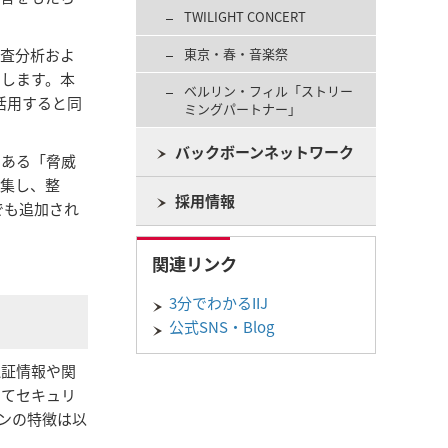
TWILIGHT CONCERT
調査分析およ
東京・春・音楽祭
たします。本
ベルリン・フィル「ストリー
活用すると同
ミングパートナー」
バックボーンネットワーク
である「脅威
収集し、整
採用情報
でも追加され
関連リンク
3分でわかるIIJ
公式SNS・Blog
認証情報や関
いてセキュリ
ンの特徴は以