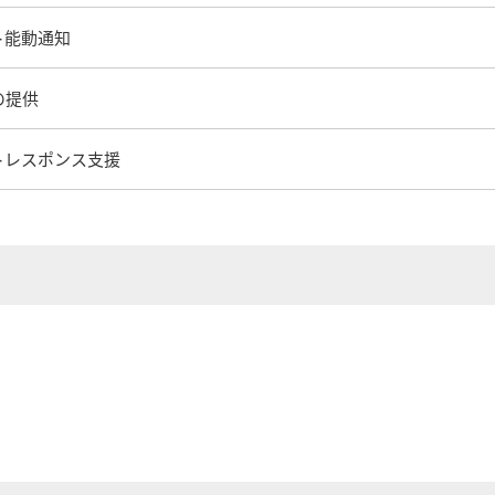
ト能動通知
の提供
トレスポンス支援
。