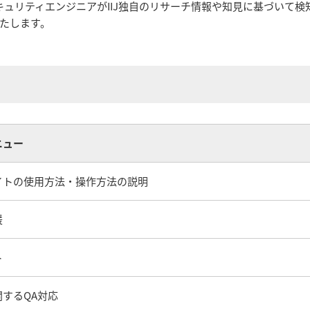
セキュリティエンジニアがIIJ独自のリサーチ情報や知見に基づいて
たします。
ニュー
イトの使用方法・操作方法の説明
援
ト
するQA対応