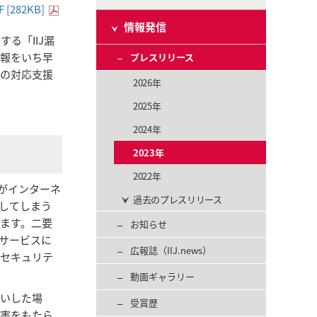
F [282KB]
情報発信
る「IIJ漏
情報をいち早
プレスリリース
後の対応支援
2026年
2025年
2024年
2023年
2022年
がインターネ
過去のプレスリリース
してしまう
ます。二要
お知らせ
サービスに
広報誌（IIJ.news）
のセキュリテ
動画ギャラリー
えいした場
受賞歴
被害をもたら