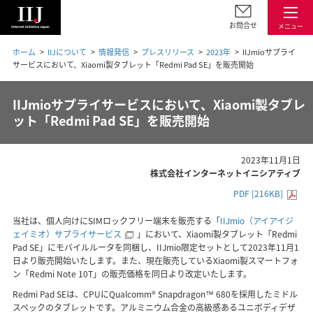
お問合せ
メニュー
ホーム
IIJについて
情報発信
プレスリリース
2023年
IIJmioサプライ
サービスにおいて、Xiaomi製タブレット「Redmi Pad SE」を販売開始
IIJmioサプライサービスにおいて、Xiaomi製タブレ
ット「Redmi Pad SE」を販売開始
2023年11月1日
株式会社インターネットイニシアティブ
PDF [216KB]
当社は、個人向けにSIMロックフリー端末を販売する「
IIJmio（アイアイジ
ェイミオ）サプライサービス
」において、Xiaomi製タブレット「Redmi
Pad SE」にモバイルルータを同梱し、IIJmio限定セットとして2023年11月1
日より販売開始いたします。また、現在販売しているXiaomi製スマートフォ
ン「Redmi Note 10T」の販売価格を同日より改定いたします。
Redmi Pad SEは、CPUにQualcomm® Snapdragon™ 680を採用したミドル
スペックのタブレットです。アルミニウム合金の高級感あるユニボディデザ