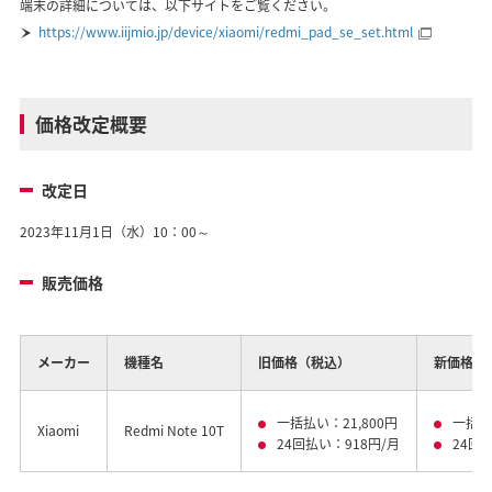
端末の詳細については、以下サイトをご覧ください。
https://www.iijmio.jp/device/xiaomi/redmi_pad_se_set.html
価格改定概要
改定日
2023年11月1日（水）10：00～
販売価格
メーカー
機種名
旧価格（税込）
新価格（
一括払い：21,800円
一括払
Xiaomi
Redmi Note 10T
24回払い：918円/月
24回