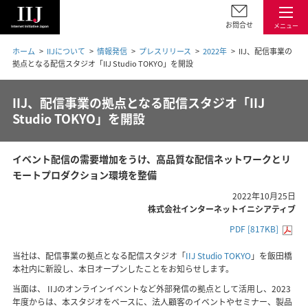
お問合せ
メニュー
ホーム
IIJについて
情報発信
プレスリリース
2022年
IIJ、配信事業の
拠点となる配信スタジオ「IIJ Studio TOKYO」を開設
IIJ、配信事業の拠点となる配信スタジオ「IIJ
Studio TOKYO」を開設
イベント配信の需要増加をうけ、高品質な配信ネットワークとリ
モートプロダクション環境を整備
2022年10月25日
株式会社インターネットイニシアティブ
PDF [817KB]
当社は、配信事業の拠点となる配信スタジオ「
IIJ Studio TOKYO
」を飯田橋
本社内に新設し、本日オープンしたことをお知らせします。
当面は、 IIJのオンラインイベントなど外部発信の拠点として活用し、2023
年度からは、本スタジオをベースに、法人顧客のイベントやセミナー、製品