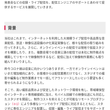
発表会などの収録・ライブ配信を、配信エンジニアのサポートとあわせて提
供するサービスを展開していきます。
背景
当社はこれまで、インターネットを利用した大規模ライブ配信や高品質な音
楽配信、放送・映像伝送設備のIP化実証実験など、様々な配信の取り組みを
行ってきました。さらに、オンラインイベントの配信では現地で仮設スタジ
オを構築したり、また、複数会場での音楽公演の配信では本社に制作拠点を
構築してリモートで映像制作するなど、配信に加えて映像制作業務にも取り
組んでまいりました。
昨今コロナ禍は収束に向かいつつありますが、一方でオンラインイベントは
いまだ増加傾向にあり、お客様からは配信業務だけでなく、スタジオでの撮
影や編集など制作業務までを一括してアウトソースしたいという要望も多く
寄せられるようになりました。
そこで、高い撮影品質および安定したネットワーク環境を有し、帯域確保型
のインターネット専用線接続に加え、モバイル回線での映像伝送にも対応し
たスタジオを開設し、制作コストを抑えることが可能なリモートプロダクシ
ョン
（※1）
により多様なシーンでのライブ配信に対応するとともに、スタ
ジオに専任エンジニアを配置し、収録・編集・ライブ配信までをサポートす