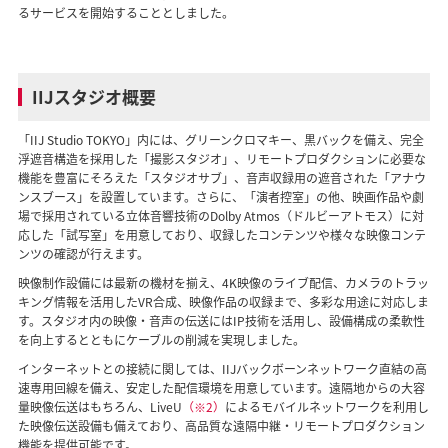
るサービスを開始することとしました。
IIJスタジオ概要
「IIJ Studio TOKYO」内には、グリーンクロマキー、黒バックを備え、完全
浮遮音構造を採用した「撮影スタジオ」、リモートプロダクションに必要な
機能を豊富にそろえた「スタジオサブ」、音声収録用の遮音された「アナウ
ンスブース」を設置しています。さらに、「演者控室」の他、映画作品や劇
場で採用されている立体音響技術のDolby Atmos（ドルビーアトモス）に対
応した「試写室」を用意しており、収録したコンテンツや様々な映像コンテ
ンツの確認が行えます。
映像制作設備には最新の機材を揃え、4K映像のライブ配信、カメラのトラッ
キング情報を活用したVR合成、映像作品の収録まで、多彩な用途に対応しま
す。スタジオ内の映像・音声の伝送にはIP技術を活用し、設備構成の柔軟性
を向上するとともにケーブルの削減を実現しました。
インターネットとの接続に関しては、IIJバックボーンネットワーク直結の高
速専用回線を備え、安定した配信環境を用意しています。遠隔地からの大容
量映像伝送はもちろん、LiveU
（※2）
によるモバイルネットワークを利用し
た映像伝送設備も備えており、高品質な遠隔中継・リモートプロダクション
機能を提供可能です。