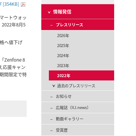
F [354KB]
情報発信
マートウォッ
、2022年8月5
プレスリリース
2026年
別価格へ値下げ
2025年
2024年
Zenfone 8
2023年
換え応援キャン
の期間限定で特
2022年
過去のプレスリリース
お知らせ
広報誌（IIJ.news）
動画ギャラリー
受賞歴