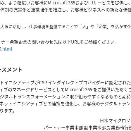
り幅広いお客様にMicrosoft 365およびIIJサービスを提供し
援体制の充実化と連携強化を推進し、お客様ビジネスへの新たな価
最大限に活用し、仕事環境を整備することで「人」や「企業」を活かす
びパートナー希望企業の問い合わせ先は以下URLをご参照ください。
5.html
ースメント
トイニシアティブがCSP インダイレクトプロバイダーに認定され
マネージドサービスとしてMicrosoft 365 をご提供いただく
ジタルトランスフォーメーションに取り組みやすくなるものと期
ネットイニシアティブとの連携を強化し、お客様のデジタルトラン
ります。
日本マイクロソ
パートナー事業本部 副事業本部長 業務執行役