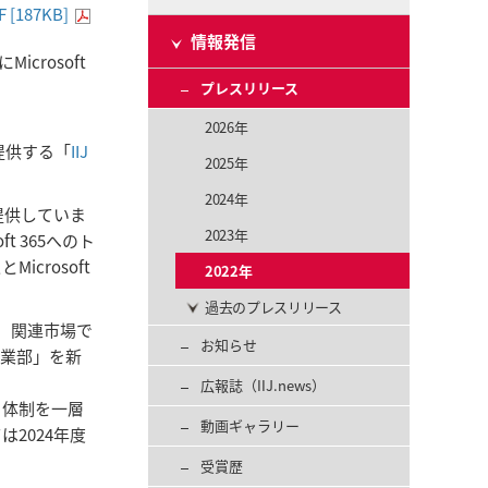
F [187KB]
情報発信
crosoft
プレスリリース
2026年
を提供する「
IIJ
2025年
2024年
を提供していま
2023年
oft 365へのト
crosoft
2022年
過去のプレスリリース
）
関連市場で
お知らせ
事業部」を新
広報誌（IIJ.news）
ト体制を一層
動画ギャラリー
2024年度
受賞歴