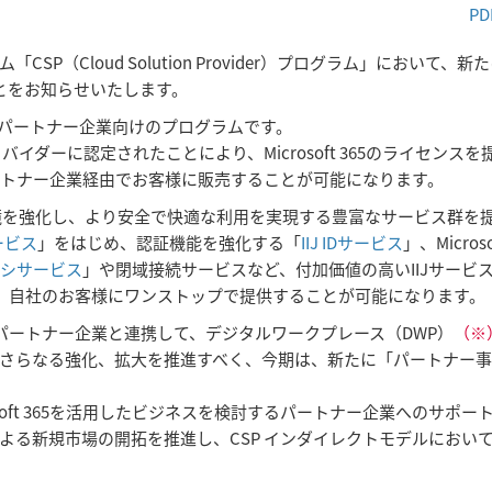
PD
loud Solution Provider）プログラム」において、新たにMi
とをお知らせいたします。
るパートナー企業向けのプログラムです。
プロバイダーに認定されたことにより、Microsoft 365のライセンス
パートナー企業経由でお客様に販売することが可能になります。
トワーク環境を強化し、より安全で快適な利用を実現する豊富なサービス群
ービス
」をはじめ、認証機能を強化する「
IIJ IDサービス
」、Micros
キシサービス
」や閉域接続サービスなど、付加価値の高いIIJサービスとMi
社は、自社のお客様にワンストップで提供することが可能になります。
パートナー企業と連携して、デジタルワークプレース（DWP）
（※
さらなる強化、拡大を推進すべく、今期は、新たに「パートナー
soft 365を活用したビジネスを検討するパートナー企業へのサポー
る新規市場の開拓を推進し、CSP インダイレクトモデルにおいては