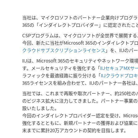
当社は、マイクロソフトのパートナー企業向けプログラム「CSP（C
365の「インダイレクトプロバイダー」に認定されたこ
CSPプログラムは、マイクロソフトが全世界で展開す
今回、新たに当社がMicrosoft 365のインダイレクト
クラウドサブスクリプションライセンス
」を、IIJの
IIJは、Microsoft 365のセキュリティやネッ
す。メールセキュリティを強化する「
IIJセキュアMXサ
ラフィックを最適経路に振り分ける「
IIJクラウドプロ
365ライセンスを組み合わせて、IIJのパートナー各
当社では、これまで再販や取次パートナー、約250社の
のビジネス拡大に注力してきました。パートナー事業の
設いたしました。
今回のインダイレクトプロバイダー認定を受け、Micro
強化するとともに、新規パートナーの獲得および協業によ
末までに累計20万アカウントの契約を目指します。