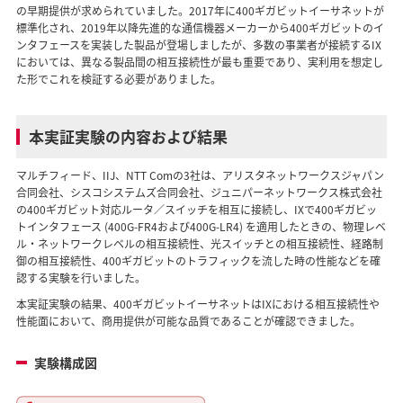
の早期提供が求められていました。2017年に400ギガビットイーサネットが
標準化され、2019年以降先進的な通信機器メーカーから400ギガビットのイ
ンタフェースを実装した製品が登場しましたが、多数の事業者が接続するIX
においては、異なる製品間の相互接続性が最も重要であり、実利用を想定し
た形でこれを検証する必要がありました。
本実証実験の内容および結果
マルチフィード、IIJ、NTT Comの3社は、アリスタネットワークスジャパン
合同会社、シスコシステムズ合同会社、ジュニパーネットワークス株式会社
の400ギガビット対応ルータ／スイッチを相互に接続し、IXで400ギガビッ
トインタフェース (400G-FR4および400G-LR4) を適用したときの、物理レベ
ル・ネットワークレベルの相互接続性、光スイッチとの相互接続性、経路制
御の相互接続性、400ギガビットのトラフィックを流した時の性能などを確
認する実験を行いました。
本実証実験の結果、400ギガビットイーサネットはIXにおける相互接続性や
性能面において、商用提供が可能な品質であることが確認できました。
実験構成図