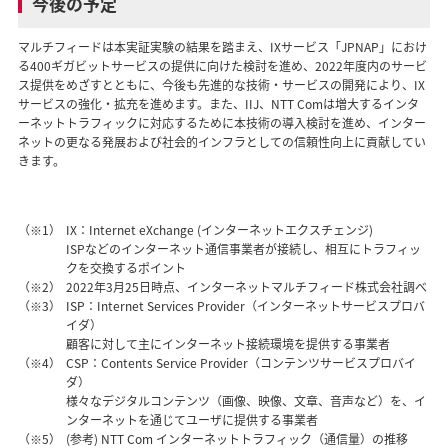
今後の予定
マルチフィードは本実証実験の結果を踏まえ、IXサービス「JPNAP」におけ
る400ギガビットサービスの提供に向けた検討を進め、2022年度内のサービ
ス提供をめざすとともに、今後も先進的な技術・サービスの開発により、IX
サービスの強化・拡充を進めます。また、IIJ、NTT Comは増大するインタ
ーネットトラフィックに対応するために本技術の導入検討を進め、インター
ネットの更なる発展および社会的インフラとしての信頼性向上に貢献してい
きます。
（※1）
IX：Internet eXchange (インターネットエクスチェンジ)
ISPなどのインターネット通信事業者が接続し、相互にトラフィッ
クを交換するポイント
（※2）
2022年3月25日時点、インターネットマルチフィード株式会社調べ
（※3）
ISP：Internet Services Provider（インターネットサービスプロバ
イダ）
顧客に対して主にインターネット接続環境を提供する事業者
（※4）
CSP：Contents Service Provider（コンテンツサービスプロバイ
ダ）
様々なデジタルコンテンツ（画像、映像、文章、音声など）を、イ
ンターネットを通じてユーザに提供する事業者
（※5）
(参考) NTT Com インターネットトラフィック（通信量）の推移