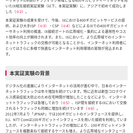
ーサネットの4倍のトラフィック帯域となる400ギガビットイーサネットを用
いたIX相互接続実証実験（以下、本実証実験）に、アジアで初めて成功しま
した
（※2）
。
本実証実験の成果を受けて、今後、IXにおける400ギガビットサービスの提
供、および大手ISP
（※3）
・CSP
（※4）
などによるIXでの400ギガビットイ
ーサネット利用の推進、IX接続ポートの広帯域化・集約による運用性やコス
ト効率の向上が期待されます。また、IXにおいて、より広帯域でのインター
ネットトラフィックの交換が可能となることから、インターネット利用者に
とってはさらに多様で快適なインターネット利用環境の実現が見込まれま
す。
本実証実験の背景
デジタル化の進展によりインターネットの活用が進む中で、日本のインター
ネットトラフィックは年々増加を続けています。特に近年は新型コロナウイ
ルス感染症拡大防止のため在宅時間が増加したことなどにより、インターネ
ットトラフィックは急増しており
（※5）
、ISP間を接続するIXにおいて交換
されるトラフィックも同様に増加を続けています
（※6）
。
2012年7月より「JPNAP」では100ギガビットのインタフェースを提供し、
IIJ、NTT Comは100ギガビットインタフェースを用いた接続を利用していま
したが、インターネットトラフィックの増加により、100ギガビットインタ
フェースを複数束ねて接続するケースも増え、より広帯域なインタフェース