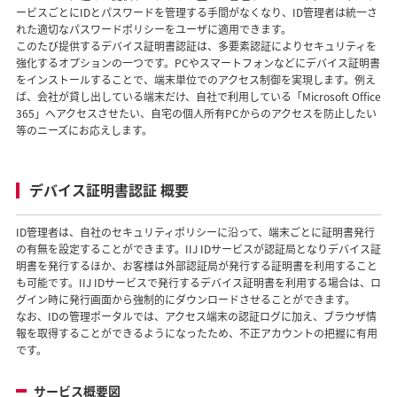
ービスごとにIDとパスワードを管理する手間がなくなり、ID管理者は統一さ
れた適切なパスワードポリシーをユーザに適用できます。
このたび提供するデバイス証明書認証は、多要素認証によりセキュリティを
強化するオプションの一つです。PCやスマートフォンなどにデバイス証明書
をインストールすることで、端末単位でのアクセス制御を実現します。例え
ば、会社が貸し出している端末だけ、自社で利用している「Microsoft Office
365」へアクセスさせたい、自宅の個人所有PCからのアクセスを防止したい
等のニーズにお応えします。
デバイス証明書認証 概要
ID管理者は、自社のセキュリティポリシーに沿って、端末ごとに証明書発行
の有無を設定することができます。IIJ IDサービスが認証局となりデバイス証
明書を発行するほか、お客様は外部認証局が発行する証明書を利用すること
も可能です。IIJ IDサービスで発行するデバイス証明書を利用する場合は、ロ
グイン時に発行画面から強制的にダウンロードさせることができます。
なお、IDの管理ポータルでは、アクセス端末の認証ログに加え、ブラウザ情
報を取得することができるようになったため、不正アカウントの把握に有用
です。
サービス概要図