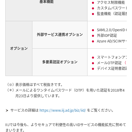
基本機能
アクセス制限機能
カスタムパスワード
監査機能（認証履歴
SAML2.0/OpenI
外部サービス連携オプション
外部IDP認証
Azure AD/SCIMサ
オプション
スマートフォンアプリ「II
多要素認証オプション
メールOTP認証
（＊
デバイス証明書認証
（※）
表示価格はすべて税抜きです。
（＊）
メールによるワンタイムパスワード（OTP）を用いた認証を2018年4
月23日より提供しています。
サービスの詳細は
https://www.iij.ad.jp/biz/iid/
をご覧ください。
IIJでは今後も、よりセキュアで利便性の高いIDサービスの機能拡充に努めて
まいります。