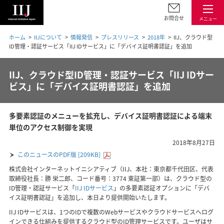
お問合せ
メニュー
ホーム
IIJについて
情報発信
プレスリリース
2018年
IIJ、クラウド型
ID管理・認証サービス「IIJ IDサービス」に「デバイス証明書認証」を追加
IIJ、クラウド型ID管理・認証サービス「IIJ IDサー
ビス」に「デバイス証明書認証」を追加
多要素認証のメニューを拡充し、デバイス証明書認証による端末
単位のアクセス制御を実現
2018年8月27日
このニュースのPDF版 [209KB]
株式会社インターネットイニシアティブ（IIJ、本社：東京都千代田区、代表
取締役社長：勝 栄二郎、コード番号：3774 東証第一部）は、クラウド型の
ID管理・認証サービス「
IIJ IDサービス
」の多要素認証オプションに「デバ
イス証明書認証」を追加し、本日より提供開始いたします。
IIJ IDサービスは、1つのIDで複数のWebサービスやクラウドサービスへログ
インできる仕組みを提供するクラウド型のID管理サービスです。ユーザはサ