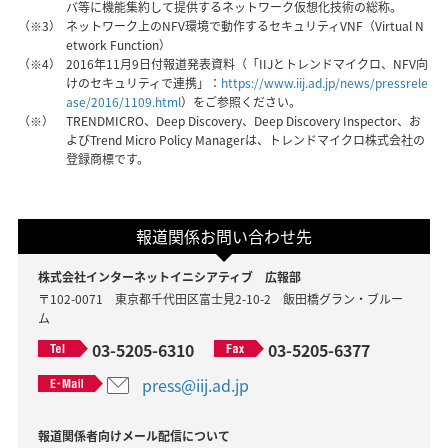
バ等に機能集約して提供するネットワーク仮想化技術の総称。
（※3）
ネットワーク上のNFV環境で動作するセキュリティVNF（Virtual N
etwork Function）
（※4）
2016年11月9日付報道発表資料（「IIJとトレンドマイクロ、NFV向
けのセキュリティで連携」：
https://www.iij.ad.jp/news/pressrele
ase/2016/1109.html
）をご参照ください。
（※）
TRENDMICRO、Deep Discovery、Deep Discovery Inspector、お
よびTrend Micro Policy Managerは、トレンドマイクロ株式会社の
登録商標です。
報道関係お問い合わせ先
株式会社インターネットイニシアティブ 広報部
〒102-0071 東京都千代田区富士見2-10-2 飯田橋グラン・ブルー
ム
03-5205-6310
03-5205-6377
press@iij.ad.jp
報道関係者向けメール配信について