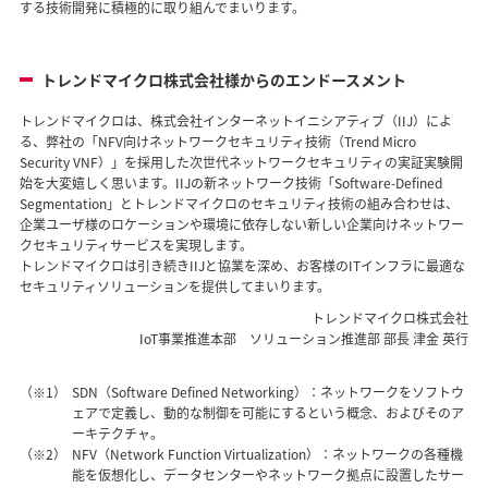
する技術開発に積極的に取り組んでまいります。
トレンドマイクロ株式会社様からのエンドースメント
トレンドマイクロは、株式会社インターネットイニシアティブ（IIJ）によ
る、弊社の「NFV向けネットワークセキュリティ技術（Trend Micro
Security VNF）」を採用した次世代ネットワークセキュリティの実証実験開
始を大変嬉しく思います。IIJの新ネットワーク技術「Software-Defined
Segmentation」とトレンドマイクロのセキュリティ技術の組み合わせは、
企業ユーザ様のロケーションや環境に依存しない新しい企業向けネットワー
クセキュリティサービスを実現します。
トレンドマイクロは引き続きIIJと協業を深め、お客様のITインフラに最適な
セキュリティソリューションを提供してまいります。
トレンドマイクロ株式会社
IoT事業推進本部 ソリューション推進部 部長 津金 英行
（※1）
SDN（Software Defined Networking）：ネットワークをソフトウ
ェアで定義し、動的な制御を可能にするという概念、およびそのア
ーキテクチャ。
（※2）
NFV（Network Function Virtualization）：ネットワークの各種機
能を仮想化し、データセンターやネットワーク拠点に設置したサー