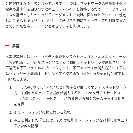
と拡散防止が不可欠となっています。IIJでは、ネットワークの運用効率化と
被害の最小化を図りつつセキュリティレベルを維持するため、ユーザやデバ
イスを基点としたセキュリティセグメントを設け、個々のセグメントに設定
した最適なセキュリティポリシーに基づき動的にネットワークを制御するこ
とで、新たなネットワークセキュリティを実現します。
概要
本実証実験では、セキュリティ機能をクラウドおよびオフィスネットワーク
に分散配置し、不正な通信を発見すると動的にネットワークが制御され、不
正通信や不正ファイルをブロックします。不正アクセスの侵入検知システム
等セキュリティ機能は、トレンドマイクロのTrend Micro Security VNFを使
用いたします。
ユーザのPCやIoTデバイスなどIT資産を経由してオフィスネットワーク
内に未知のセキュリティ脅威が侵入すると、IIJのクラウドサービス
「IIJ GIO（ジオ）サービス」上にある侵入検知システムが不正な動き
を発見
そのトラフィックの振る舞いを監視
不正と判断した場合には、SDNの機能でトラフィックを遮断しセキュリ
ティ脅威を隔離