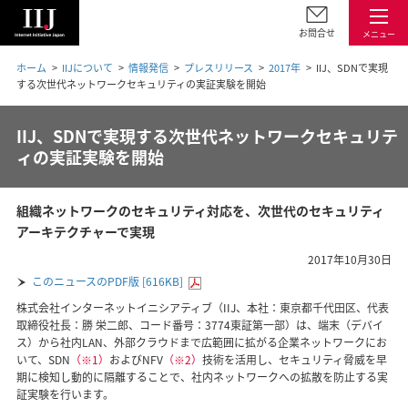
お問合せ
メニュー
ホーム
IIJについて
情報発信
プレスリリース
2017年
IIJ、SDNで実現
する次世代ネットワークセキュリティの実証実験を開始
IIJ、SDNで実現する次世代ネットワークセキュリテ
ィの実証実験を開始
組織ネットワークのセキュリティ対応を、次世代のセキュリティ
アーキテクチャーで実現
2017年10月30日
このニュースのPDF版 [616KB]
株式会社インターネットイニシアティブ（IIJ、本社：東京都千代田区、代表
取締役社長：勝 栄二郎、コード番号：3774東証第一部）は、端末（デバイ
ス）から社内LAN、外部クラウドまで広範囲に拡がる企業ネットワークにお
いて、SDN
（※1）
およびNFV
（※2）
技術を活用し、セキュリティ脅威を早
期に検知し動的に隔離することで、社内ネットワークへの拡散を防止する実
証実験を行います。