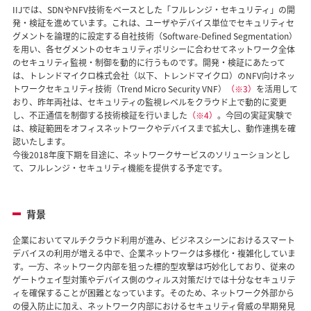
IIJでは、SDNやNFV技術をベースとした「フルレンジ・セキュリティ」の開
発・検証を進めています。これは、ユーザやデバイス単位でセキュリティセ
グメントを論理的に設定する自社技術（Software-Defined Segmentation）
を用い、各セグメントのセキュリティポリシーに合わせてネットワーク全体
のセキュリティ監視・制御を動的に行うものです。開発・検証にあたって
は、トレンドマイクロ株式会社（以下、トレンドマイクロ）のNFV向けネッ
トワークセキュリティ技術（Trend Micro Security VNF）
（※3）
を活用して
おり、昨年両社は、セキュリティの監視レベルをクラウド上で動的に変更
し、不正通信を制御する技術検証を行いました
（※4）
。今回の実証実験で
は、検証範囲をオフィスネットワークやデバイスまで拡大し、動作連携を確
認いたします。
今後2018年度下期を目途に、ネットワークサービスのソリューションとし
て、フルレンジ・セキュリティ機能を提供する予定です。
背景
企業においてマルチクラウド利用が進み、ビジネスシーンにおけるスマート
デバイスの利用が増える中で、企業ネットワークは多様化・複雑化していま
す。一方、ネットワーク内部を狙った標的型攻撃は巧妙化しており、従来の
ゲートウェイ型対策やデバイス側のウィルス対策だけでは十分なセキュリテ
ィを確保することが困難となっています。そのため、ネットワーク外部から
の侵入防止に加え、ネットワーク内部におけるセキュリティ脅威の早期発見