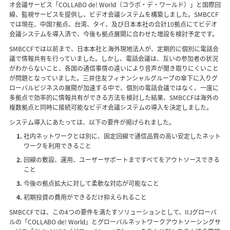
オ会議サービス「COLLABO de! World（コラボ・デ・ワールド）」と国際回
線、監視サービスを提供し、ビデオ会議システムを構築しました。SMBCCF
では現在、中国7拠点、台湾、タイ、及び日本本社の合計10拠点にてビデオ
会議システムを導入済で、今後も拠点展開に合わせた増設を検討予定です。
SMBCCFでは以前まで、日本本社と海外現地法人が、定期的に個別に電話会
議で情報共有を行っていました。しかし、電話会議は、互いの参加者の状況
がわからないこと、各国の通信事情の違いにより音声が聞き取りにくいこと
が問題となっていました。三井住友フィナンシャルグループの傘下に入りグ
ローバルビジネスの展開が加速する中で、個別の電話会議ではなく、一度に
多拠点で効率的に情報共有ができる方法を検討した結果、SMBCCFは海外の
複数拠点と同時に接続可能なビデオ会議システムの導入を決定しました。
システム導入にあたっては、以下の要件が掲げられました。
社内ネットワークとは別に、固定回線で通信品質の高い安定したネット
ワークを利用できること
回線の敷設、運用、ユーザーサポートまですべてをアウトソースできる
こと
今後の拠点拡大に対して柔軟な対応が可能なこと
初期投資の費用ができるだけ抑えられること
SMBCCFでは、この4つの要件を満たすソリューションとして、IIJグローバ
ルの「COLLABO de! World」とグローバルネットワークアウトソーシングサ