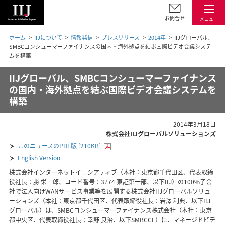
お問合せ
メニュー
ホーム
IIJについて
情報発信
プレスリリース
2014年
IIJグローバル、
SMBCコンシューマーファイナンスの国内・海外拠点を結ぶ国際ビデオ会議システ
ムを構築
IIJグローバル、SMBCコンシューマーファイナンス
の国内・海外拠点を結ぶ国際ビデオ会議システムを
構築
2014年3月18日
株式会社IIJグローバルソリューションズ
このニュースのPDF版 [210KB]
English Version
株式会社インターネットイニシアティブ（本社：東京都千代田区、代表取締
役社長：勝 栄二郎、コード番号：3774 東証第一部、以下IIJ）の100%子会
社で法人向けWANサービス事業等を展開する株式会社IIJグローバルソリュ
ーションズ（本社：東京都千代田区、代表取締役社長：岩澤 利典、以下IIJ
グローバル）は、SMBCコンシューマーファイナンス株式会社（本社：東京
都中央区、代表取締役社長：幸野 良治、以下SMBCCF）に、マネージドビデ