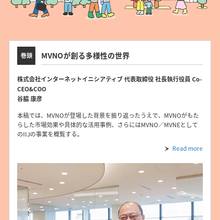
MVNOが創る多様性の世界
巻頭
株式会社インターネットイニシアティブ 代表取締役 社長執行役員 Co-
CEO&COO
谷脇 康彦
本稿では、MVNOが登場した背景を振り返ったうえで、MVNOがもた
らした市場効果や具体的な活用事例、さらにはMVNO／MVNEとして
のIIJの事業を概覧する。
Read more