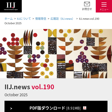
お問合せ
メニュー
ホーム
IIJについて
情報発信
広報誌（IIJ.news）
IIJ.news vol.190
October 2025
IIJ.news
vol.190
October 2025
PDF版ダウンロード
[8.91MB]