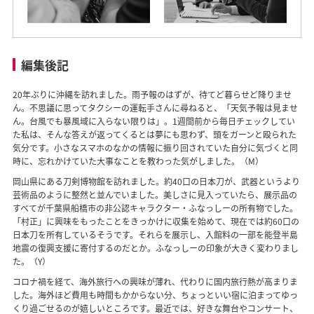
編集後記
20年ぶりに沖縄を訪れました。雨予報のはずが、待てど暮らせど降りませ
ん。不思議に思ってタクシーの運転手さんに尋ねると、「天気予報は見ませ
ん。台風でも暴風域に入らない限りは」。1週間前から毎日チェックしてい
た私は、そんな答えが返ってくるとは夢にも思わず、頭をガーンと殴られた
気分です。小さなスマホのなかの情報に振り回されていた自分に気づくと同
時に、忘れかけていた大事なことを教わった気がしました。（M）
岡山県にある刀剣博物館を訪れました。約40口の日本刀が、武器というより
芸術品のように整然と並んでいました。美しさに見入っていたら、展示品の
すべてが千葉県船橋市の非公認キャラクター・ふなっしーの所有物でした。
「村正」に興味をもったことをきっかけに収集を始めて、現在では約60口の
日本刀を所有しているそうです。それらを展示し、入館料の一部を能登半島
地震の復興支援に寄付するのだとか。ふなっしーの印象が大きく変わりまし
た。（Y）
コロナ禍を経て、海外旅行への興味が薄れ、代わりに国内旅行熱が高まりま
した。海外ほど費用も時間もかからない分、ちょっといい宿に泊まってゆっ
くり過ごせるのが嬉しいところです。最近では、好きな舞台やコンサート、