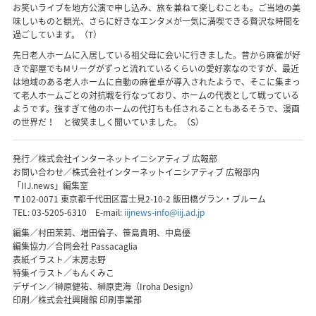
お笑いライブを地方公演で申し込み、旅を兼ねて楽しむことも。ご当地の美
味しいものと観光、さらに好きなエンタメが一気に満喫できる贅沢な時間を
過ごしています。（T）
先日老人ホームに入居している祖父母に会いに行きました。昔から麻雀が好
きで部屋でもMリーグがずっと流れているくらいの愛好家なのですが、最近
は地域のある老人ホームに自動の麻雀卓が導入されたようで、そこに集まっ
て老人ホームごとの対抗戦を行なっており、ホームの代表として戦っている
ようです。強すぎて他のホームの代打ちも任されることもあるそうで、漫画
の世界だ！ と微笑ましく聞いていました。（S）
発行／株式会社インターネットイニシアティブ 広報部
お問い合わせ／株式会社インターネットイニシアティブ 広報部内
「IIJ.news」編集室
〒102-0071 東京都千代田区富士見2-10-2 飯田橋グラン・ブルーム
TEL:
03-5205-6310
E-mail:
iijnews-info@iij.ad.jp
編集／村田茉莉、増田倫子、笹島貴明、中島優
編集協力／合同会社 Passacaglia
表紙イラスト／末房志野
特集イラスト／もんくみこ
デザイン／榊原健祐、榊原吏海（Iroha Design）
印刷／株式会社興陽館 印刷事業部