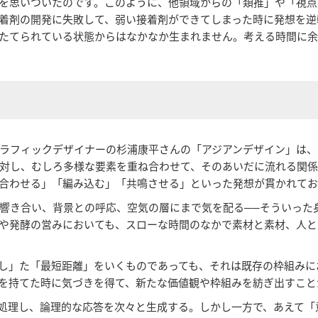
を思いついたのです。このように、他領域からの「類推」や「視点
着剤の開発に失敗して、弱い接着剤ができてしまった時に発想を逆
たてられている状態からはなかなか生まれません。考える時間に余
ラフィックデザイナーの杉浦康平さんの「アジアンデザイン」は、
対し、むしろ多様な要素を重ね合わせて、そのあいだに流れる関
合わせる」「編み込む」「共鳴させる」といった発想が貫かれてお
響き合い、背景との呼応、空気の層にまで気を配る──そういった身
や発酵の営みにおいても、スローな時間のなかで素材と素材、人と
とし」た「最短距離」をいくものであっても、それは既存の枠組み
を持てた時に気づきを得て、新たな価値観や枠組みを紡ぎ出すこと
で処理し、論理的な応答を次々と生成する。しかし一方で、あえて