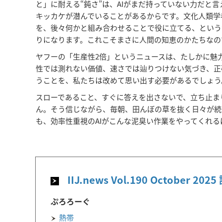
と」に耐える“鈍さ”は、AIがまだ持っていない力だ
キッカケが潜んでいることがあるからです。文化人類学
を、後々何かと組み合わせることで役に立てる、という
りになります。これこそまさに人間の知恵のかたちなの
ヤフーの「生産性2倍」というニュースは、たしかに魅
性では測れない価値、速さでは辿りつけない気づき、正
うことを、私たちは改めて思い出す必要があるでしょう
スローであること、すぐに答えを出さないで、立ち止ま
ん。そう信じながら、毎朝、田んぼの草を抜く日々が続
も、効率性重視のAIがこんな泥臭い作業をやってくれ
IIJ.news Vol.190 October 20
ぷろろーぐ
熱帯