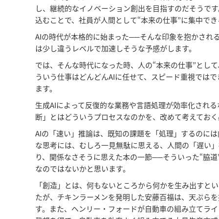
し、継続的なイノベーション創出を目指すのだそうです
込むことで、社員が人間として“本来の仕事”に集中で
AIの時代が本格的に始まった──そんな印象を抱かされ
は少し違うレベルで加速しそうな予感がします。
では、そんな時代になった時、人の“本来の仕事”とし
ういう仕事はどんどんAIに任せて、スピード重視では
ます。
生成AIによって反復的な業務や言語処理が効率化され
断」とはどういうプロセスなのかを、改めて考えておく
AIの「速い」推論は、既知の課題を「処理」するのに
な思考には、むしろ一見無駄に思える、人間の「遅い」
り、関係なさそうに思えた本の一節──そういった“脇
なのではないかと思います。
「創造」とは、何もないところから何かを生み出すとい
たが、チキンラーメンを発明した安藤百福は、天ぷらを
す。また、ヘンリー・フォードが自動車の組み立てライ