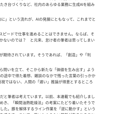
たき台づくりなど、社内のあらゆる業務に生成AIを組み
的に」という流れが、AIの発展にともなって、これまでと
なスピードで仕事を進めることはできません。ならば、そ
しかないのでは？ と元来、怠け者の筆者は思ってしまい
とが期待されています。そうであれば、「創造」や「判
から問いを立て、そこから新たな「価値を生み出す」よう
歩の途中で得た着想、雑談のなかで残った言葉の引っかか
重視ではない、人間の「遅い」推論が得意とするところ
だと筆者は考えています。以前、本連載でも紹介しまし
めき、「瞬間油熱乾燥法」の考案にたどり着いたそうで
でした。豚を解体するライン作業を「逆に動かす」という