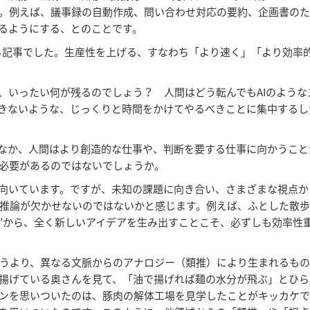
。例えば、議事録の自動作成、問い合わせ対応の要約、企画書のた
きるようにする、とのことです。
る記事でした。生産性を上げる、すなわち「より速く」「より効率
て、いったい何が残るのでしょう？ 人間はどう転んでもAIのよう
できないような、じっくりと時間をかけてやるべきことに集中する
るなか、人間はより創造的な仕事や、判断を要する仕事に向かうこ
必要があるのではないでしょうか。
は向いています。ですが、未知の課題に向き合い、さまざまな視点
推論が欠かせないのではないかと感じます。例えば、ふとした散
道”から、全く新しいアイデアを生み出すことこそ、必ずしも効率性
うより、異なる文脈からのアナロジー（類推）により生まれるもの
揚げている奥さんを見て、「油で揚げれば麺の水分が飛ぶ」とひら
ンを思いついたのは、豚肉の解体工場を見学したことがキッカケ