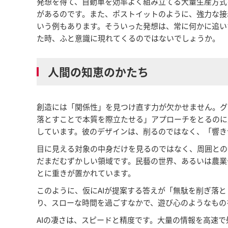
発想を得て、自動車を効率よく組み立てる大量生産方式
があるのです。また、ポストイットのように、強力な接
いう例もあります。そういった発想は、常に何かに追い
た時、ふと意識に現れてくるのではないでしょうか。
人間の知恵のかたち
創造には「関係性」を見つけ直す力が欠かせません。グ
落とすことで本質を際立たせる」アプローチをとるのに
しています。彼のデザインは、削るのではなく、「響き
目に見える対象の中身だけを見るのではなく、周囲との
だまだむずかしい領域です。民藝の世界、あるいは農業
とに重きが置かれています。
このように、仮にAIが提案する答えが「無駄を削ぎ落
り、スローな時間を過ごすなかで、遊び心のようなもの
AIの凄さは、スピードと精度です。大量の情報を高速