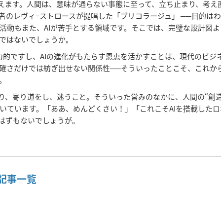
と言えます。人間は、意味が通らない事態に至って、立ち止まり、考
者のレヴィ=ストロースが提唱した「ブリコラージュ」 ──目的は
活動もまた、AIが苦手とする領域です。そこでは、完璧な設計図よ
ではないでしょうか。
力的ですし、AIの進化がもたらす恩恵を活かすことは、現代のビジ
確さだけでは紡ぎ出せない関係性──そういったことこそ、これか
。
り、寄り道をし、迷うこと。そういった営みのなかに、人間の“創
いています。「ああ、めんどくさい！」「これこそAIを搭載した
るはずもないでしょうが。
25 記事一覧