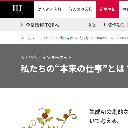
法人のお客様
個人のお客様
企業情報
技
企業情報 TOPへ
企業
情報発信
ホーム
IIJについて
情報発信
広報誌（IIJ.news）
IIJ.news
人と空気とインターネット
私たちの“本来の仕事”とは
生成AIの劇的
いて考える。