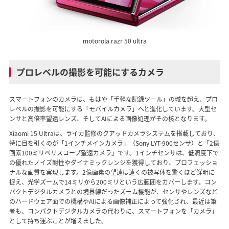
motorola razr 50 ultra
プロレベルの撮影を可能にするカメラ
スマートフォンのカメラは、もはや「手軽な記録ツール」の域を超え、プロ
レベルの撮影を可能にする「モバイルカメラ」へと進化しています。大型セ
ンサと高倍率望遠レンズ、そしてAIによる画像処理がその核となります。
Xiaomi 15 Ultraは、ライカ監修のクアッドカメラシステムを搭載しており、
特に目を引くのが「1インチメインカメラ」（Sony LYT-900センサ）と「2億
画素100ミリペリスコープ望遠カメラ」です。1インチセンサは、低照度下で
の優れたノイズ耐性やダイナミックレンジを獲得しており、プロフェッショ
ナルな画質を実現します。2億画素の望遠は遠くの被写体を驚くほど鮮明に
捉え、光学ズームで14ミリから200ミリという広範囲をカバーします。コン
パクトデジタルカメラとの境界線だったズーム機能が、センサやレンズなど
のハードウェア面での機構やAIによる画像補正によって強化され、最近は筆
者も、コンパクトデジタルカメラの代わりに、スマートフォンを「カメラ」
として持ち運ぶことが増えました。