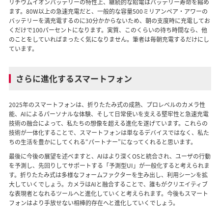
リチウムイオンバッテリーの特性上、継続的な給電はバッテリー寿命を縮め
ます。80W以上の急速充電だと、一般的な容量500ミリアンペア・アワーの
バッテリーを満充電するのに30分かからないため、朝の支度時に充電してお
くだけで100パーセントになります。実質、このくらいの待ち時間なら、他
のことをしていればまったく気になりません。筆者は毎朝充電するだけにし
ています。
さらに進化するスマートフォン
2025年のスマートフォンは、折りたたみ式の成熟、プロレベルのカメラ性
能、AIによるパーソナルな体験、そして日常使いを支える堅牢性と急速充電
技術の融合によって、私たちの想像を超える進化を遂げています。これらの
技術が一体化することで、スマートフォンは単なるデバイスではなく、私た
ちの生活を豊かにしてくれる“パートナー”になってくれると思います。
最後に今後の展望を述べますと、AIはより深くOSと統合され、ユーザの行動
を予測し、先回りしてサポートする「予測型UI」が一般化すると考えられま
す。折りたたみ式は多様なフォームファクターを生み出し、利用シーンを拡
大していくでしょう。カメラはAIと融合することで、誰もがクリエイティブ
な表現者となれるツールへと進化していくと考えられます。今後もスマート
フォンはより手放せない相棒的存在へと進化していくでしょう。