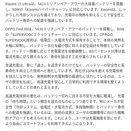
Xiaomi 15 Ultraは、5410ミリアンペア・アワーの大容量バッテリーを搭載
し、90Wの「Xiaomiハイパーチャージ」に対応しています。Xiaomiは、しっ
かりした冷却システムを備えており、充電中の発熱を抑えることで安全性と
バッテリー寿命への配慮を強調しています。
OPPO Find X8は、5630ミリアンペア・アワーのバッテリーを搭載し、80W
の「SUPERVOOCフラッシュチャージ」に対応しています。OPPOの
SUPERVOOC技術は、低電圧・大電流方式を採用することで、本体の発熱を
大幅に抑制し、バッテリー劣化を最小限に抑える安全設計を特徴としていま
す。バッテリー残量に応じて充電電流を自動調整し、80パーセント以降は低
電流充電に切り替えるなど、寿命を延ばす工夫が凝らされています。
急速充電は、単に「速さ」を追求するだけでなく、バッテリーの安全性と長
寿命化を両立した技術へと進化しています。各社が100Wを超える充電技術
を投入しながらも、発熱抑制や充電制御の最適化に注力しているのは、ユー
ザの懸念を払拭し、高速充電を安心して日常的に利用できる環境を整えよう
としていることの表れと言えます。
高速充電技術の進化は、バッテリー切れに対する不安を大幅に軽減し、充電
の「待ち時間」という概念を過去のものにしつつあります。特にメーカが安
全性（冷却システム、低電圧・大電流方式、多段階制御）とバッテリー寿命
への配慮を強調しているのは、技術の成熟とユーザの信頼獲得に向けた戦略
的アプローチと考えられます。これにより、ユーザは充電頻度を気にせず、
より自由にスマートフォンを利用できるようになります。