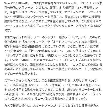
Vivo X200 Ultraは、日本国内では発売されていませんが、「35ミリレンズ搭
載の最強カメラフォン」と謳われ、背面には「2億画素／3・7倍望遠レン
ズ」を含むトリプルカメラを搭載しています。オプションでカールツァイス
の2・3倍望遠レンズアクセサリーも用意され、最大5400ミリ相当の超望遠
撮影もできるなど、ハイアマチュアを強く意識しています。これはもはやス
マートフォンというより「コンパクトデジタルカメラ」と呼びたくなるほど
です。
SONY Xperia 1 VIIは、ソニーのデジタル一眼カメラ「α™」シリーズのAI技
術を応用した「AIカメラワーク」や「オートフレーミング」機能を搭載し、
被写体追従や自動構図調整を可能にしています。さらに、前モデル比で約
2・1倍大型化した「新しい超広角レンズ」と、120ミリ望遠レンズを用いた
「テレマクロ撮影」にも対応し、幅広いシーンにおける表現力を高めていま
す。Xperia 1 VIIは、一眼カメラであるαシリーズの入門モデルのような立ち
位置になっており、画質が綺麗なことはもちろん、「カメラとしてのUX」を
高めることを重視している点が、カメラも製造しているソニーらしい独自の
アプローチだと思います。
スマートフォンのカメラは、単なる画素数競争から、大型センサ（1イン
チ）、高倍率望遠（ペリスコープ、2億画素）、そしてAIによる撮影アシス
トという多角的な進化を遂げています。これは、誰もがクリエーターになれ
る時代にあって、より専門的かつ創造的な写真・動画表現をスマートフォン
1台で完結させたいというニーズに応えるものと言えるでしょう。
カメラ技術の進化は、スマートフォンが「いつでも持ち歩ける高性能カメ