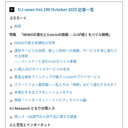
IIJ.news Vol.190 October 2025 記事一覧
ぷろろーぐ
熱帯
特集 「MVNOの進化とIIJmioの挑戦──IIJが描くモバイル戦略」
MVNOが創る多様性の世界
通信サービスの品質、新しい技術への挑戦、サービスを常に進化さ
せる体制
――パートナーと歩むIIJのモバイル事業
IIJ個人向けモバイルサービスの歩み
豊富な端末ラインナップが魅力 IIJmioサプライサービス
スマートフォン最前線――私たちの「相棒」はどう進化するのか？
多様化する光コラボレーションモデル
再録「インターネット・トリビア」モバイル編
IIJ Research となりの情シス
情シス・DX部門の人材不足に関する調査
人と空気とインターネット