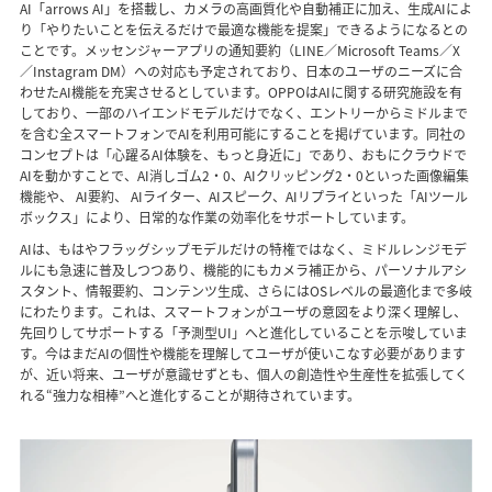
AI「arrows AI」を搭載し、カメラの高画質化や自動補正に加え、生成AIによ
り「やりたいことを伝えるだけで最適な機能を提案」できるようになるとの
ことです。メッセンジャーアプリの通知要約（LINE／Microsoft Teams／X
／Instagram DM）への対応も予定されており、日本のユーザのニーズに合
わせたAI機能を充実させるとしています。OPPOはAIに関する研究施設を有
しており、一部のハイエンドモデルだけでなく、エントリーからミドルまで
を含む全スマートフォンでAIを利用可能にすることを掲げています。同社の
コンセプトは「心躍るAI体験を、もっと身近に」であり、おもにクラウドで
AIを動かすことで、AI消しゴム2・0、AIクリッピング2・0といった画像編集
機能や、 AI要約、 AIライター、AIスピーク、AIリプライといった「AIツール
ボックス」により、日常的な作業の効率化をサポートしています。
AIは、もはやフラッグシップモデルだけの特権ではなく、ミドルレンジモデ
ルにも急速に普及しつつあり、機能的にもカメラ補正から、パーソナルアシ
スタント、情報要約、コンテンツ生成、さらにはOSレベルの最適化まで多岐
にわたります。これは、スマートフォンがユーザの意図をより深く理解し、
先回りしてサポートする「予測型UI」へと進化していることを示唆していま
す。今はまだAIの個性や機能を理解してユーザが使いこなす必要があります
が、近い将来、ユーザが意識せずとも、個人の創造性や生産性を拡張してく
れる“強力な相棒”へと進化することが期待されています。