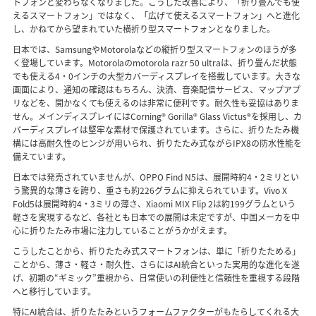
トフォンと変わらなくなりました。こうした改善により、「折り畳んでも使
えるスマートフォン」ではなく、「広げて使えるスマートフォン」へと進化
し、かねてから望まれていた横折り型スマートフォンとなりました。
日本では、SamsungやMotorolaなどの縦折り型スマートフォンのほうが多
く登場しています。Motorolaのmotorola razr 50 ultraは、折り畳んだ状態
でも使える4・0インチの大型カバーディスプレイを搭載しています。大きな
画面により、通知の確認はもちろん、決済、音楽配信サービス、マップアプ
リなどを、開かなくても使えるのは非常に便利です。耐久性も妥協はありま
せん。メインディスプレイにはCorning® Gorilla® Glass Victus®を採用し、カ
バーディスプレイは堅牢な素材で保護されています。さらに、折りたたみ機
構には高耐久性のヒンジが用いられ、折りたたみ式ながらIPX8の防水性能を
備えています。
日本では発売されていませんが、OPPO Find N5は、展開時約4・2ミリとい
う驚異的な薄さを誇り、重さも約226グラムに抑えられています。Vivo X
Fold5は展開時約4・3ミリの薄さ、Xiaomi MIX Flip 2は約199グラムという
軽さを実現するなど、各社とも日本での展開は未定ですが、中国メーカを中
心に折りたたみ市場に注力していることがうかがえます。
こうしたことから、折りたたみ式スマートフォンは、単に「折りたためる」
ことから、薄さ・軽さ・耐久性、さらにはAI統合といった実用的な進化を遂
げ、初期の“ギミック”重視から、日常使いの利便性と信頼性を重視する段階
へと移行しています。
特にAI統合は、折りたたみというフォームファクターがもたらしてくれる大