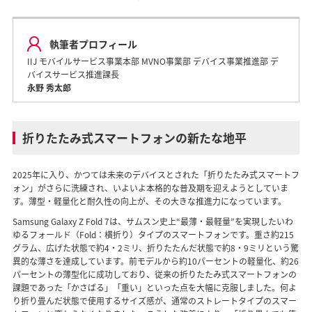
執筆者プロフィール
IIJ モバイルサービス事業本部 MVNO事業部 デバイス事業推進部 デ
バイスサービス推進課長
永野 秀太郎
折りたたみ式スマートフォンの新たな地平
2025年に入り、かつては未来のデバイスとされた「折りたたみ式スマートフ
ォン」がさらに洗練され、いよいよ本格的な普及期を迎えようとしていま
す。薄型・軽量化と耐久性の向上が、その大きな推進力になっています。
Samsung Galaxy Z Fold 7は、サムスン史上“最薄・最軽量”を実現したいわ
ゆるフォールド（Fold：横折り）タイプのスマートフォンです。重さ約215
グラム、広げた状態で約4・2ミリ、折りたたんだ状態で約8・9ミリという驚
異的な薄さを達成しています。前モデルから約10パーセントの軽量化、約26
パーセントの薄型化に成功しており、従来の折りたたみ式スマートフォンの
課題であった「かさばる」「重い」といった点を大幅に克服しました。何よ
り折り畳んだ状態で使用するサイズ感が、通常のストレートタイプのスマー