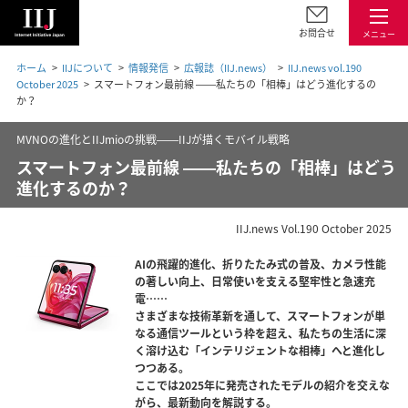
お問合せ
メニュー
ホーム
IIJについて
情報発信
広報誌（IIJ.news）
IIJ.news vol.190
October 2025
スマートフォン最前線 ――私たちの「相棒」はどう進化するの
か？
MVNOの進化とIIJmioの挑戦――IIJが描くモバイル戦略
スマートフォン最前線 ――私たちの「相棒」はどう
進化するのか？
IIJ.news Vol.190 October 2025
AIの飛躍的進化、折りたたみ式の普及、カメラ性能
の著しい向上、日常使いを支える堅牢性と急速充
電……
さまざまな技術革新を通して、スマートフォンが単
なる通信ツールという枠を超え、私たちの生活に深
く溶け込む「インテリジェントな相棒」へと進化し
つつある。
ここでは2025年に発売されたモデルの紹介を交えな
がら、最新動向を解説する。