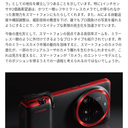
ラ」としての地位を確立しつつあることを示しています。特に1インチセン
サや2億画素望遠は、かつて一眼レフやミラーレスカメラでしか得られなか
った表現力をスマートフォンにもたらしてくれます。また、AIによる自動追
尾や構図調整は、撮影技術の敷居を下げ、誰でもプロ顔負けの写真を撮れる
ようにすることで、クリエイティブな表現の民主化を加速させています。
今後の進化形として、スマートフォンの弱点である高倍率ズームを、ミラー
レス一眼のように外付けできるようなプロトタイプも紹介されています。昨
今のミラーレスカメラ市場の動向を加味すると、スマートフォンのカメラの
進化が、一部のカジュアルユーザのカメラ離れを生むかもしれませんが、こ
れは見方を変えると、スマートフォンが「カメラ」のエントリーモデルとし
てのポジションを得るうえでの一過程と考えられるのではないでしょうか。