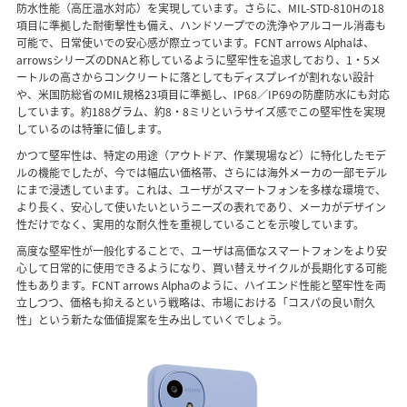
防水性能（高圧温水対応）を実現しています。さらに、MIL-STD-810Hの18
項目に準拠した耐衝撃性も備え、ハンドソープでの洗浄やアルコール消毒も
可能で、日常使いでの安心感が際立っています。FCNT arrows Alphaは、
arrowsシリーズのDNAと称しているように堅牢性を追求しており、1・5メ
ートルの高さからコンクリートに落としてもディスプレイが割れない設計
や、米国防総省のMIL規格23項目に準拠し、IP68／IP69の防塵防水にも対応
しています。約188グラム、約8・8ミリというサイズ感でこの堅牢性を実現
しているのは特筆に値します。
かつて堅牢性は、特定の用途（アウトドア、作業現場など）に特化したモデ
ルの機能でしたが、今では幅広い価格帯、さらには海外メーカの一部モデル
にまで浸透しています。これは、ユーザがスマートフォンを多様な環境で、
より長く、安心して使いたいというニーズの表れであり、メーカがデザイン
性だけでなく、実用的な耐久性を重視していることを示唆しています。
高度な堅牢性が一般化することで、ユーザは高価なスマートフォンをより安
心して日常的に使用できるようになり、買い替えサイクルが長期化する可能
性もあります。FCNT arrows Alphaのように、ハイエンド性能と堅牢性を両
立しつつ、価格も抑えるという戦略は、市場における「コスパの良い耐久
性」という新たな価値提案を生み出していくでしょう。