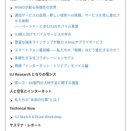
MVNOが創る多様性の世界
通信サービスの品質、新しい技術への挑戦、サービスを常に進化さ
せる体制
――パートナーと歩むIIJのモバイル事業
IIJ個人向けモバイルサービスの歩み
豊富な端末ラインナップが魅力 IIJmioサプライサービス
スマートフォン最前線――私たちの「相棒」はどう進化するのか？
多様化する光コラボレーションモデル
再録「インターネット・トリビア」モバイル編
IIJ Research となりの情シス
情シス・DX部門の人材不足に関する調査
人と空気とインターネット
私たちの“本来の仕事”とは？
Technical Now
IIJ Sketch & Draw Workshop
サステナ・レポート