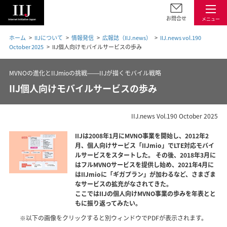
お問合せ
メニュー
ホーム
IIJについて
情報発信
広報誌（IIJ.news）
IIJ.news vol.190
October 2025
IIJ個人向けモバイルサービスの歩み
MVNOの進化とIIJmioの挑戦――IIJが描くモバイル戦略
IIJ個人向けモバイルサービスの歩み
IIJ.news Vol.190 October 2025
IIJは2008年1月にMVNO事業を開始し、2012年2
月、個人向けサービス「IIJmio」でLTE対応モバイ
ルサービスをスタートした。 その後、2018年3月に
はフルMVNOサービスを提供し始め、2021年4月に
はIIJmioに「ギガプラン」が加わるなど、さまざま
なサービスの拡充がなされてきた。
ここではIIJの個人向けMVNO事業の歩みを年表とと
もに振り返ってみたい。
※以下の画像をクリックすると別ウィンドウでPDFが表示されます。