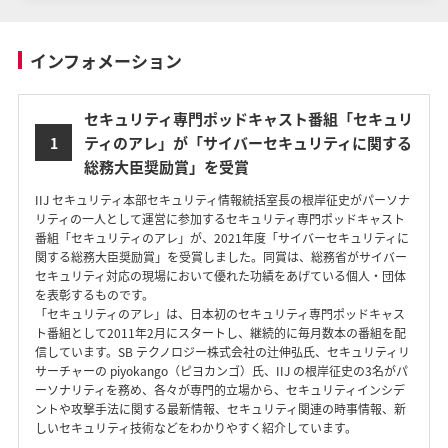
インフォメーション
セキュリティ専門ポッドキャスト番組「セキュリ
ティのアレ」が「サイバーセキュリティに関する
1
総務大臣奨励賞」を受賞
IIJ セキュリティ本部セキュリティ情報統括室長の根岸征史がパーソナ
リティの一人として運営に参加するセキュリティ専門ポッドキャスト
番組「セキュリティのアレ」が、2021年度「サイバーセキュリティに
関する総務大臣奨励賞」を受賞しました。同賞は、総務省がサイバー
セキュリティ対応の現場において優れた功績をあげている個人・団体
を表彰するものです。
「セキュリティのアレ」は、日本初のセキュリティ専門ポッドキャス
ト番組として2011年2月にスタートし、継続的に毎月数本の番組を配
信しています。SB テクノロジー株式会社の辻伸弘氏、セキュリティリ
サーチャーの piyokango（ピヨカンゴ）氏、IIJ の根岸征史の3名がパ
ーソナリティを務め、各々が専門的立場から、セキュリティインシデ
ントや攻撃手法に関する最新情報、セキュリティ関連の時事情報、新
しいセキュリティ技術などをわかりやすく紹介しています。