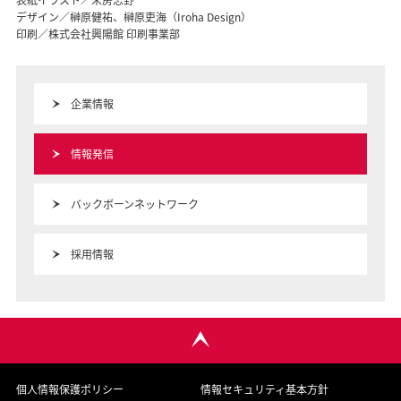
表紙イラスト／末房志野
デザイン／榊原健祐、榊原吏海（Iroha Design）
印刷／株式会社興陽館 印刷事業部
企業情報
情報発信
バックボーンネットワーク
採用情報
個人情報保護ポリシー
情報セキュリティ基本方針