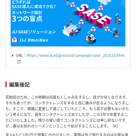
URL：
https://www.iij.ad.jp/svcsol/campaign/sase_202010.html
編集後記
花粉症のため、この時期は何度もくしゃみをするし、目がかゆくなります。
それもあってか、コンタクトレンズをすると目に痛みが走るようになりまし
た。そこで、眼鏡に変更して過ごしていたところ、もう戻す必要もないかと
いう考えになり、長年コンタクトレンズ派でしたが、この3月で卒業するこ
とにいたしました。残りの使い捨てコンタクトレンズには申し訳ないです
が、春はお別れのシーズンということで処分することにします。（K）
友人4人と1泊2日で伊東に出かけました。家族以外で旅行するのは出産以来