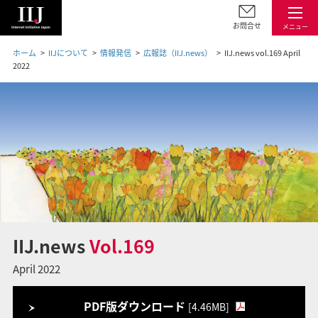
お問合せ
メニュー
ホーム
IIJについて
情報発信
広報誌（IIJ.news）
IIJ.news vol.169 April
2022
IIJ.news
Vol.169
April 2022
PDF版ダウンロード
[4.46MB]