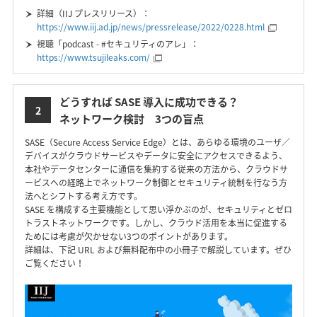
詳細（IIJ プレスリリース）：
https://www.iij.ad.jp/news/pressrelease/2022/0228.html
視聴「podcast - #セキュリティのアレ」：
https://www.tsujileaks.com/
どうすれば SASE 導入に成功できる？
2
ネットワーク検討 3つの盲点
SASE（Secure Access Service Edge）とは、あらゆる環境のユーザ／
デバイスがクラウドサービスやデータに安全にアクセスできるよう、
本社やデータセンターに通信を集約する従来の方法から、クラウドサ
ービスへの経路上でネットワーク制御とセキュリティ統制を行なう方
法へとシフトする考え方です。
SASE を構成する主要機能として思い浮かぶのが、セキュリティとゼロ
トラストネットワークです。しかし、クラウド活用を本当に促進する
ためには考慮が欠かせない3つのポイントがあります。
詳細は、下記 URL および無料配布中の小冊子で解説しています。ぜひ
ご覧ください！