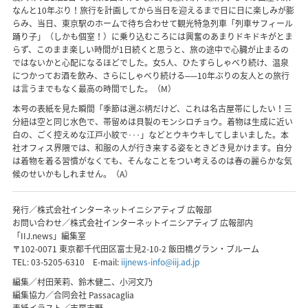
なんと10年ぶり！旅行を計画してから当日を迎えるまで日に日に楽しみが膨
らみ、当日、東京駅のホームで待ち合わせて観光特急列車「列車サフィール
踊り子」（しかも個室！）に乗り込むころには興奮のあまりドキドキがとま
らず、このまま楽しい時間が1日続くと思うと、旅の途中で心臓が止まるの
ではないかと心配になるほどでした。女5人、ひたすらしゃべり続け、温泉
につかってお酒を飲み、さらにしゃべり続ける──10年ぶりの友人との旅行
は言うまでもなく最高の時間でした。（M）
本号の表紙を見た瞬間「季節は選ぶ柄だけど、これは名古屋帯にしたい！三
分紐は空と同じ水色で、帯留めは貝製のモンシロチョウ。着物は生成に近い
白の、ごく控えめな江戸小紋で･･･」などとウキウキしてしまいました。本
社オフィス界隈では、和服の人が行き来する姿をときどき見かけます。自分
は着物を着る習慣がなくても、そんなことをつい考えるのは春の麗らかな気
候のせいかもしれません。（A）
発行／株式会社インターネットイニシアティブ 広報部
お問い合わせ／株式会社インターネットイニシアティブ 広報部内
「IIJ.news」編集室
〒102-0071 東京都千代田区富士見2-10-2 飯田橋グラン・ブルーム
TEL:
03-5205-6310
E-mail:
iijnews-info@iij.ad.jp
編集／村田茉莉、鈴木健二、小河文乃
編集協力／合同会社 Passacaglia