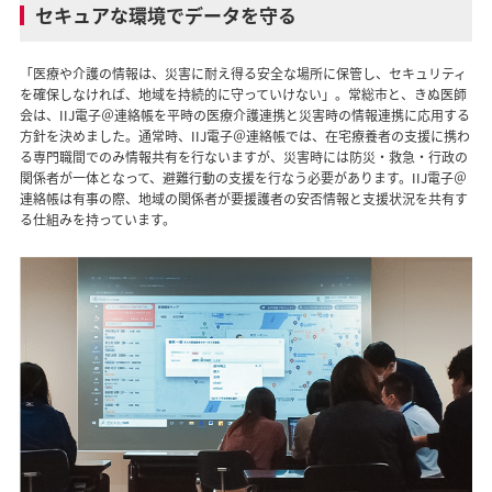
セキュアな環境でデータを守る
「医療や介護の情報は、災害に耐え得る安全な場所に保管し、セキュリティ
を確保しなければ、地域を持続的に守っていけない」。常総市と、きぬ医師
会は、IIJ電子＠連絡帳を平時の医療介護連携と災害時の情報連携に応用する
方針を決めました。通常時、IIJ電子＠連絡帳では、在宅療養者の支援に携わ
る専門職間でのみ情報共有を行ないますが、災害時には防災・救急・行政の
関係者が一体となって、避難行動の支援を行なう必要があります。IIJ電子＠
連絡帳は有事の際、地域の関係者が要援護者の安否情報と支援状況を共有す
る仕組みを持っています。