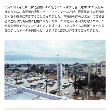
平成27年9月関東・東北豪雨による鬼怒川の大規模氾濫に見舞われた茨城県
常総市では、市役所の職員、ケアマネージャーなどが、要援護者
*1
の安否確
認や安全確保に奔走することになりました。市役所の庁舎が水没して要援護
者の居所や安否情報が把握できなくなり、薬の処方に不可欠な電子カルテの
情報も参照できなくなりました。現場では、リアルタイムな情報共有や災害
を想定したデータの保護など、さまざまな課題が浮き彫りになりました。