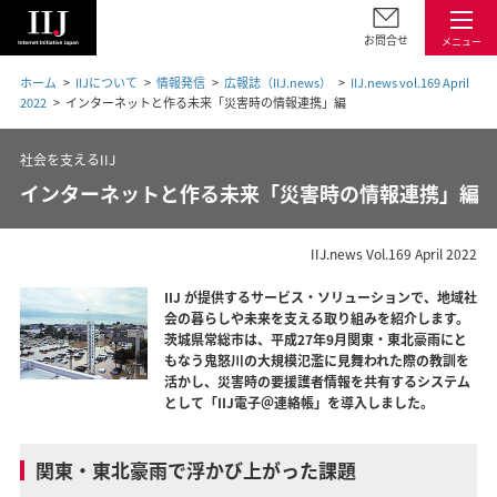
お問合せ
メニュー
ホーム
IIJについて
情報発信
広報誌（IIJ.news）
IIJ.news vol.169 April
2022
インターネットと作る未来「災害時の情報連携」編
社会を支えるIIJ
インターネットと作る未来「災害時の情報連携」編
IIJ.news Vol.169 April 2022
IIJ が提供するサービス・ソリューションで、地域社
会の暮らしや未来を支える取り組みを紹介します。
茨城県常総市は、平成27年9月関東・東北豪雨にと
もなう鬼怒川の大規模氾濫に見舞われた際の教訓を
活かし、災害時の要援護者情報を共有するシステム
として「IIJ電子＠連絡帳」を導入しました。
関東・東北豪雨で浮かび上がった課題