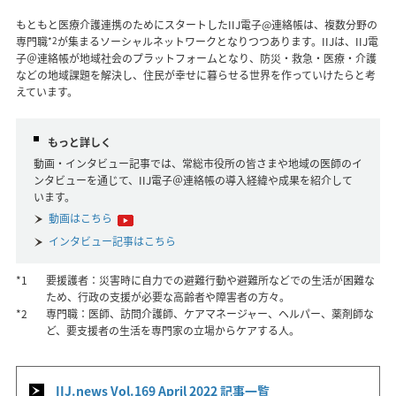
もともと医療介護連携のためにスタートしたIIJ電子@連絡帳は、複数分野の
専門職
*2
が集まるソーシャルネットワークとなりつつあります。IIJは、IIJ電
子＠連絡帳が地域社会のプラットフォームとなり、防災・救急・医療・介護
などの地域課題を解決し、住民が幸せに暮らせる世界を作っていけたらと考
えています。
もっと詳しく
動画・インタビュー記事では、常総市役所の皆さまや地域の医師のイ
ンタビューを通じて、IIJ電子＠連絡帳の導入経緯や成果を紹介して
います。
動画はこちら
インタビュー記事はこちら
*1
要援護者：災害時に自力での避難行動や避難所などでの生活が困難な
ため、行政の支援が必要な高齢者や障害者の方々。
*2
専門職：医師、訪問介護師、ケアマネージャー、ヘルパー、薬剤師な
ど、要支援者の生活を専門家の立場からケアする人。
IIJ.news Vol.169 April 2022 記事一覧