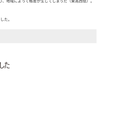
あり、地域によって格差が生じてしまった（東高西低）。
下した。
？