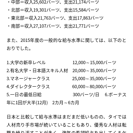
・中部＝収入25,602バーツ、支出21,174バーツ
・北部＝収入19,301バーツ、支出15,584バーツ
・東北部＝収入21,763バーツ、支出17,863バーツ
・南部＝収入27,107バーツ、支出21,771バーツ
また、2015年度の一般的な給与水準に関しては、以下のと
おりでした。
1.大学の新卒レベル 12,000～15,000バ−ツ
2.有名大学・日本語スキル人材 20,000～35,000バーツ
3.マネージャークラス 25,000～35,000バーツ
4.ダイレクタークラス 60,000～80,000バーツ
5.一日の最低日給 300バーツ/日 6.ボーナス
年に1回が大半(12月) 2カ月～6カ月
日本と比較して給与水準はまだまだ低いものの、タイでは
人材売り手市場が続いていることもあり、優秀な人材は転
職を繰り返すことが多く、強気の希望給与を出してくるケ