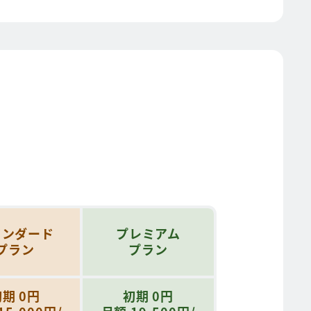
タンダード
プレミアム
プラン
プラン
期 0円
初期 0円