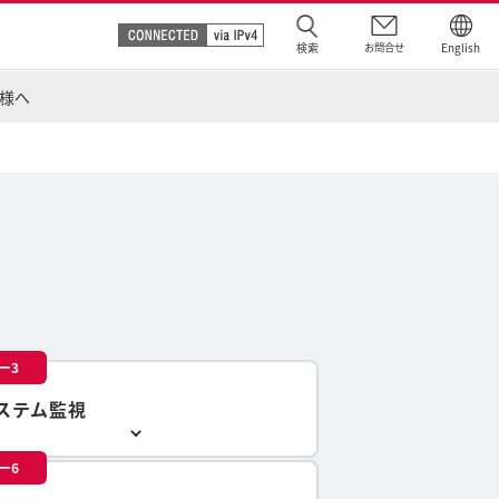
検索
お問合せ
English
様へ
ー3
ステム監視
ー6