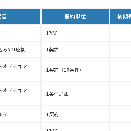
品目
契約単位
初期
1契約
みAPI連携
1契約
みオプション
1契約（10条件）
みオプション
1条件追加
ルタ
1契約
1契約