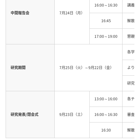
16:00～16:30
講義（
中間報告会
7月24日（月）
16:45
解散
17:00～19:00
懇親会
各学校
研究期間
7月25日（火）～9月22日（金）
より発
研究内
13:00～16:00
各チー
研究発表/閉会式
9月23日（土）
16:00～16:30
審査発
16:30
解散