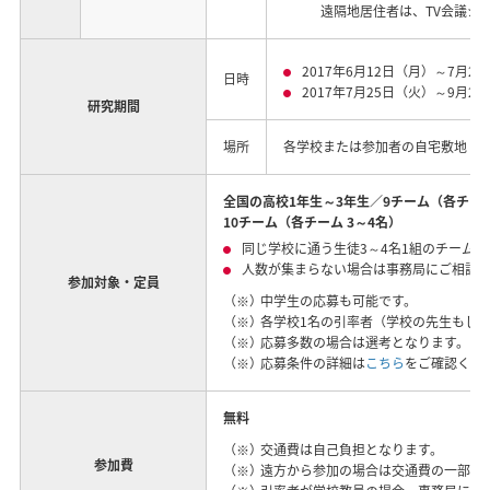
遠隔地居住者は、TV会議シ
2017年6月12日（月）～7月2
日時
2017年7月25日（火）～9月2
研究期間
場所
各学校または参加者の自宅敷地
全国の高校1年生～3年生／9チーム（各チーム
10チーム（各チーム 3～4名）
同じ学校に通う生徒3～4名1組のチーム
人数が集まらない場合は事務局にご相談
参加対象・定員
（※）
中学生の応募も可能です。
（※）
各学校1名の引率者（学校の先生もし
（※）
応募多数の場合は選考となります。
（※）
応募条件の詳細は
こちら
をご確認くだ
無料
（※）
交通費は自己負担となります。
参加費
（※）
遠方から参加の場合は交通費の一部を補