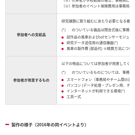
（※）
引率者が学校教員の場合、事務局にて
（※）
参加者のイベント保険費用は事務局で
研究課題に取り組むにあたり必要となる機材
(*)
のついている備品は閉会式後に事務局
参加者への支給品
試作品の風車およびIoTセンサーモジュー
研究データ送信用の通信機器(*)
風車の製作費 (部品代) ※精算方法につい
以下の物品については参加者が用意してくだ
(*)
のついているものについては、事務局
スマートフォン（事務局やチーム間の連絡手
参加者が用意するもの
パソコン (データ処理・プレゼン用、チーム1
インターネットが利用できる環境(*)
工具一式
製作の様子（2016年の同イベントより）