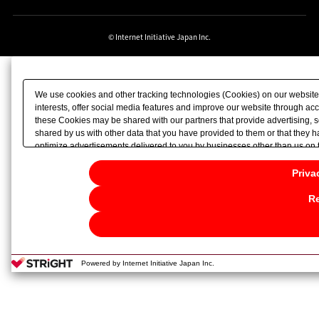
© Internet Initiative Japan Inc.
We use cookies and other tracking technologies (Cookies) on our website t
interests, offer social media features and improve our website through ac
these Cookies may be shared with our partners that provide advertising, 
shared by us with other data that you have provided to them or that they h
optimize advertisements delivered to you by businesses other than us on the 
Necessary Cookies, please click "Reject All". If you want to continue brow
each purpose, please click
"Privacy Settings"
. You can change your conse
Priva
or the website footer.
Re
Powered by Internet Initiative Japan Inc.