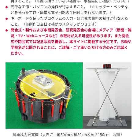
持すること。（※誰も持っていない場合は、事務局にご相談ください。）
簡単な工作・パソコンの操作が行なえること。（※カッター・ペンチな
どを使った工作・簡単な電子回路の半田付けを行ないます。）
キーボードを使ったプログラムの入力・研究発表資料の制作が行なえる
こと。（※制作日当日は補助のスタッフがつきます）
開会式・製作および中間発表会、研究発表会の会場にメディア（新聞・雑
誌・TV・Webニュースなど）の取材が入る可能性があります。また開会
式や閉会式では記念写真を撮影し、本サイトに掲載する予定です。お顔や
学校名が公開されることに、ご理解・ご了承いただける方のみご応募く
ださい。
風車風力発電機（大きさ：縦50cm×横80cm×高さ150cm 程度）