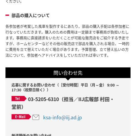
ください。
部品の購入について
各参加者が考案した風車を製作するにあたり、部品の購入手配は各参加者に
行なっていただきます。購入のための費用は一定額まで事務局が負担いたし
ます。事務局に直接請求をいただくことが可能な販売店をご紹介する予定で
すが、ホームセンターなどその他の販売店で部品を購入される場合、一時的
に費用を立て替えていただく場合があります。予算管理、立て替え払いの方
法について、参加者へアドバイスをしていただければ幸いです。
問い合わせ先
応募に関するお問い合わせ（［受付時間］平日（月～金） 9:00 ～
17:30（祝祭日除く））
03-5205-6310（担当／IIJ広報部 村田・
堂前）
ksa-info@iij.ad.jp
報道関係のお問い合わせ