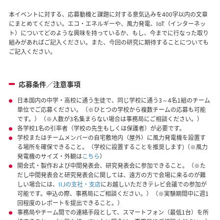
本イベントに対する、応募動機と課題に対する意気込みを400字以内の文章
にまとめてください。エコ・エネルギーや、風力発電、IoT（インターネッ
ト）についてどのような興味を持っているか、もし、今までに行なった取り
組みがあればご記入ください。また、今回の研究に期待することについても
ご記入ください。
応募条件／注意事項
日本国内の中学・高校に通う生徒で、同じ学校に通う3～4名1組のチーム
単位でご応募ください。（※ひとつの学校から複数チームの応募も可能
です。）（※人数が3名集まらない場合は事務局にご相談ください。）
各学校1名の引率者（学校の先生もしくは保護者）が必要です。
学校またはチームメンバーの自宅敷地内（屋外）に風力発電機を設置す
る場所を確保できること。（学校に設置することを推奨します)（※風力
発電機のサイズ・外観は
こちら
）
開会式・製作および中間発表会、研究発表会に参加できること。（※た
だし中間発表会と研究発表会に関しては、遠方の方で会場に来るのが難
しい場合には、
IIJの支社・支店
にお越しいただきテレビ会議での参加が
可能です。申込の際、事務局にご相談ください。）（※実験期間中に週1
回程度のレポートを提出できること。）
事務局やチーム間での連絡手段として、スマートフォン（最低1台）を所