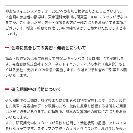
神楽坂サイエンスアカデミー2017への参加ご検討ありがとうございます。
本企画の参加者の指導は、東京理科大学川村研究室・IIJのスタッフが行ない
ますが、ご引率いただく先生・保護者の方に一部ご協力をお願いする事項が
ございます。授業・校務でお忙しい中恐縮ですが、ご協力いただけますと幸
いです。
会場に集合しての実習・発表会について
講義・製作実習は東京理科大学 神楽坂キャンパス（東京都）にて実施しま
す。発表会は株式会社インターネットイニシアティブの本社（東京都）もし
くは各支社・支店でのTV会議で実施します。会場まで参加者のご引率をお願
いいたします。
研究期間中の活動について
研究期間中の活動は、各学校または参加者の自宅で実施します。また、製作
した風車・発電機のデータ取得のため、校内に風車を設置する場所をご用意
いただく必要があります。活動場所、風車の設置場所の確保にご協力をお願
いいたします。
また、研究期間中にスタッフが各校を訪問して活動状況の把握、アドバイス
を行なう予定です。スタッフの学校への立ち入りについて、お取りはからい