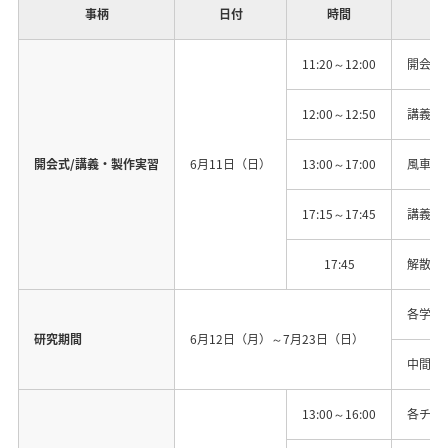
事柄
日付
時間
11:20～12:00
開会式
12:00～12:50
講義（
開会式/講義・製作実習
6月11日（日）
13:00～17:00
風車風
17:15～17:45
講義（
17:45
解散
各学校
研究期間
6月12日（月）～7月23日（日）
中間報
13:00～16:00
各チー