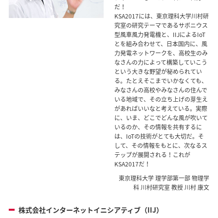
だ！
KSA2017には、東京理科大学川村研
究室の研究テーマであるサボニウス
型風車風力発電機と、IIJによるIoT
とを組み合わせて、日本国内に、風
力発電ネットワークを、高校生のみ
なさんの力によって構築していこう
という大きな野望が秘められてい
る。たとえそこまでいかなくても、
みなさんの高校やみなさんの住んで
いる地域で、その立ち上げの芽生え
があればいいなと考えている。実際
に、いま、どこでどんな風が吹いて
いるのか、その情報を共有するに
は、IoTの技術がとても大切だ。そ
して、その情報をもとに、次なるス
テップが展開される！これが
KSA2017だ！
東京理科大学 理学部第一部 物理学
科 川村研究室 教授 川村 康文
株式会社インターネットイニシアティブ（IIJ）