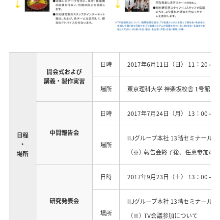
日時
2017年6月11日（日） 11：20～1
開会式および
講義・製作実習
場所
東京理科大学 神楽坂校舎 1号館 1
日時
2017年7月24日（月） 13：00～1
中間報告会
日程
IIJグループ本社 13階セミナール
・
場所
（※）
報告会終了後、任意参加の懇親
場所
日時
2017年9月23日（土） 13：00～1
研究発表会
IIJグループ本社 13階セミナール
場所
（※）
TV会議参加について