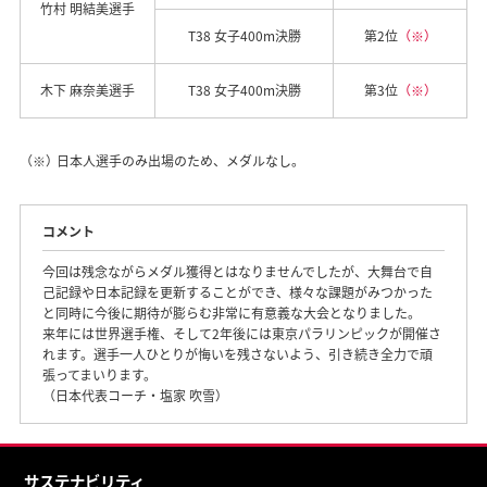
竹村 明結美選手
T38 女子400m決勝
第2位
（※）
木下 麻奈美選手
T38 女子400m決勝
第3位
（※）
（※）
日本人選手のみ出場のため、メダルなし。
コメント
今回は残念ながらメダル獲得とはなりませんでしたが、大舞台で自
己記録や日本記録を更新することができ、様々な課題がみつかった
と同時に今後に期待が膨らむ非常に有意義な大会となりました。
来年には世界選手権、そして2年後には東京パラリンピックが開催さ
れます。選手一人ひとりが悔いを残さないよう、引き続き全力で頑
張ってまいります。
（日本代表コーチ・塩家 吹雪）
サステナビリティ