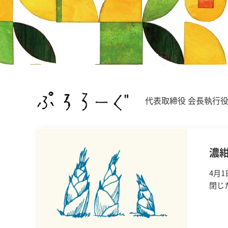
代表取締役 会長執行
濃
4月
閉じ