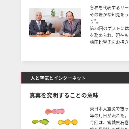
各界を代表するリー
その豊かな知見をう
り”。
第28回のゲストに
を務められ、現在も
槍田松瑩氏をお招き
人と空気とインターネット
真実を究明することの意味
東日本大震災で被っ
年の月日が流れた。
今回は、宮城県石巻