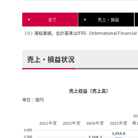
全て
売上・損益
（※）
連結業績。会計基準はIFRS（International Financi
売上・損益状況
売上収益（売上高）
単位：億円