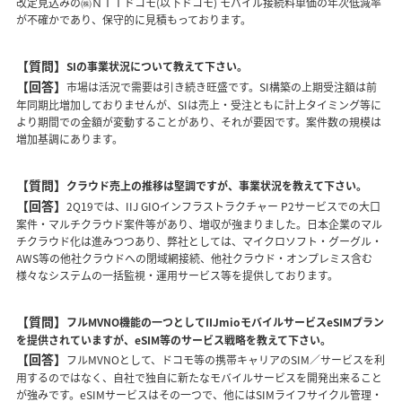
改定見込みの㈱ＮＴＴドコモ(以下ドコモ) モバイル接続料単価の年次低減率
が不確かであり、保守的に見積もっております。
【質問】
SIの事業状況について教えて下さい。
【回答】
市場は活況で需要は引き続き旺盛です。SI構築の上期受注額は前
年同期比増加しておりませんが、SIは売上・受注ともに計上タイミング等に
より期間での金額が変動することがあり、それが要因です。案件数の規模は
増加基調にあります。
【質問】
クラウド売上の推移は堅調ですが、事業状況を教えて下さい。
【回答】
2Q19では、IIJ GIOインフラストラクチャー P2サービスでの大口
案件・マルチクラウド案件等があり、増収が強まりました。日本企業のマル
チクラウド化は進みつつあり、弊社としては、マイクロソフト・グーグル・
AWS等の他社クラウドへの閉域網接続、他社クラウド・オンプレミス含む
様々なシステムの一括監視・運用サービス等を提供しております。
【質問】
フルMVNO機能の一つとしてIIJmioモバイルサービスeSIMプラン
を提供されていますが、eSIM等のサービス戦略を教えて下さい。
【回答】
フルMVNOとして、ドコモ等の携帯キャリアのSIM／サービスを利
用するのではなく、自社で独自に新たなモバイルサービスを開発出来ること
が強みです。eSIMサービスはその一つで、他にはSIMライフサイクル管理・