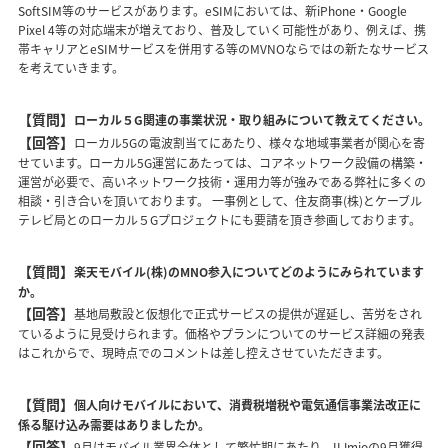
SoftSIM等のサービスがあります。eSIMにおいては、新iPhone・Google
Pixel 4等の対応端末が増えており、普及していく可能性があり、例えば、携
帯キャリアとeSIMサービスを併用する等のMVNOならではの新たなサービス
を考えていきます。
【質問】
ローカル５G関連の事業状況・取り組みについて教えてください。
【回答】
ローカル5Gの電波割当てにあたり、様々な地域事業者が関心を寄
せています。ローカル5G運営にあたっては、コアネットワーク設備の構築・
運営が必要で、高いネットワーク技術・運用力等が強みである弊社に多くの
相談・引き合いを頂いております。 一事例として、住友商事(株)とケーブル
テレビ局とのローカル５Gプロジェクトにも要請を頂き参画しております。
【質問】
楽天モバイル(株)のMNO参入についてどのようにみられています
か。
【回答】
基地局敷設と仮想化で正式サービスの提供が遅延し、苦労をされ
ているように見受けられます。価格やプランについてのサービス詳細の発表
はこれからで、現時点でのコメントは差し控えさせていただきます。
【質問】
個人向けモバイルにおいて、消費税増税や電気通信事業法改正に
係る駆け込み需要はありましたか。
【回答】
9月はモバイル業界全体として繁忙期にあたり、IIJmioの9月獲得