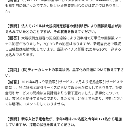
も相対的に強かったですが、駆け込み需要要因なのかは定かではありませ
ん。
【質問】
法人モバイルは大規模特定顧客の個別移行により回線数増加が抑
えられていたとのことですが、その状況を教えてください。
【回答】
大規模特定顧客の契約回線減により四半期で万単位の回線数マイ
ナス影響がありました。2Q19もその影響はありますが、新規需要増で吸収
し回線数は継続増加しています。当該マイナス影響は2Qから3Qで一巡する
見込みでおります。
【質問】
(株)ディーカレットの事業状況、黒字化の目途について教えて下さ
い。
【回答】
2019年4月より現物取引サービス、8月より証拠金取引サービスを
開始し、特に証拠金取引サービスにおいて取扱高が拡大しております。証拠
金取引サービスの開始は当初計画よりも若干遅れました。黒字化について
は、市況とも関連するものであり、また立ち上げ途上でもあり、時期につい
ては明確にコメントをしておりません。
【質問】
新卒入社予定者数が、来年4月は207名超と今年の171名から増加
していますが、採用の状況を教えてください。