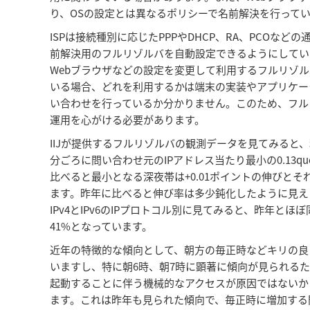
り、OSの設定とは異なるポリシーで名前解決を行って
ISPは接続種別に応じたPPPやDHCP、RA、PCO
前解決用のフルリゾルバを自動設定できるようにしていま
Webブラウザなどの設定を変更して利用するフルリゾ
いる場合、どれを利用するかは端末の実装やアプリケー
い合わせを行っているか分かりません。このため、フル
運用を心がける必要があります。
IIJが提供するフルリゾルバの観測データを見てみると
分ごろに問い合わせ元のIPアドレス当たり最小の0.13quer
比べると最小となる深夜帯は+0.01ポイントの伸びとそ
ます。昨年に比べると伸び率は多少鈍化したように見え
IPv4とIPv6のIPプロトコル別に見てみると、昨年とほ
41%となっています。
近年の特徴的な傾向として、朝方の毎正時などキリの良
いますし、特に朝6時、朝7時に顕著に傾向が見られる
起動することに伴う機械的なアクセスが原因ではないか
ます。これは昨年も見られた傾向で、毎正時に増加する