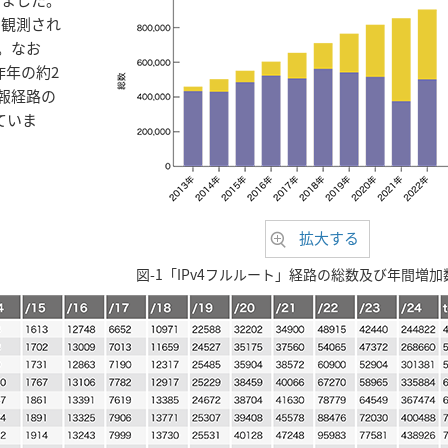
も観測され
。なお
一昨年の約2
広報経路の
ていま
拡大する
図-1「IPv4フルルート」経路の総数及び年間増