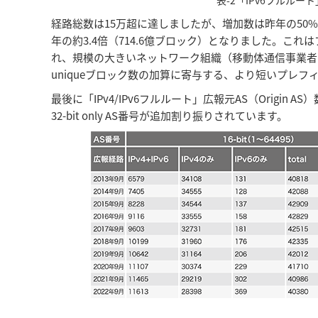
経路総数は15万超に達しましたが、増加数は昨年の50%強
年の約3.4倍（714.6億ブロック）となりました。これ
れ、規模の大きいネットワーク組織（移動体通信事業者な
uniqueブロック数の加算に寄与する、より短いプレフ
最後に「IPv4/IPv6フルルート」広報元AS（Origin A
32-bit only AS番号が追加割り振りされています。