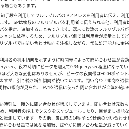
いる場合もあります。
などの通知手段を利用してフルリゾルバのIPアドレスを利用者に伝え、利
す。ISPは複数のフルリゾルバを利用者に伝えられる他、利用者
ルバを指定、追加することもできます。端末に複数のフルリゾルバ
ションに依存するため、フルリゾルバ側では利用者が総量として
リゾルバでは問い合わせ動向を注視しながら、常に処理能力に余
、利用者の利用傾向を示すように時間帯によって問い合わせ量が変動し
y/sec、夜22時頃にピークを迎えて0.34query/sec程度になっ
れほど大きな変化はありませんが、ピークの夜間帯は+0.04ポイン
ますが、引き続き増加傾向が続いています。問い合わせ傾向を通信
ぼ同様の傾向が見られ、IPv4を通信に使った問い合わせが全体の約59%
い時刻に一時的に問い合わせが増加しています。問い合わせ元数も
ため、利用者の端末でタスクをスケジュールしたり、目覚まし機能
と推測しています。その他、毎正時の14秒前と9秒前の問い合わせ
問い合わせ量では急な増加後、緩やかに問い合わせ量が減っていく