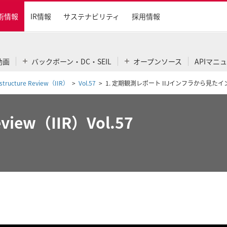
術情報
IR情報
サステナビリティ
採用情報
動画
バックボーン・DC・SEIL
オープンソース
APIマニ
rastructure Review（IIR）
Vol.57
1. 定期観測レポート IIJインフラから見たイ
Review（IIR）Vol.57