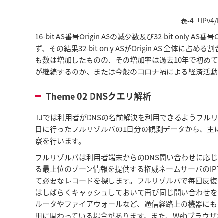
表-4「IPv
16-bit AS番号Origin ASの減少数及び32-bit o
ず、その結果32-bit only ASがOrigin AS 全体に占
も数は増加したものの、その増加率は過去10年で初め
が継続するのか、または今般のコロナ禍による経済活動
Theme 02 DNSクエリ解析
IIJでは利用者がDNSの名前解決を利用できるようフルリ
日に行ったフルリゾルバの1日分の観測データから、主
察を行います。
フルリゾルバは利用者端末からのDNS問い合わせに応じ
る最上位のゾーン情報を提供する権威ネームサーバのI
て必要なレコードを探します。フルリゾルバで毎回反復
はしばらくキャッシュしておいて再び同じ問い合わせを
ルータやファイアウォールなど、通信経路上の機器にも
用に関わっている場合があります。また、Webブラウ