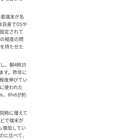
用者端末が名
は自身でOSや
が設定されて
どの程度の問
裕を持たせた
、朝4時25
ています。昨年に
ト程度伸びてい
に使われた
、IPv6が約
同時に増えて
などで端末が
も増加してい
のに比べて、