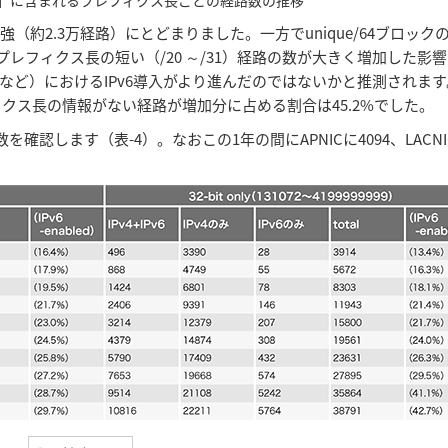
（約2.3万経路）にとどまりました。一方でunique/64ブロック
はプレフィクス長の短い（/20 ～/31）経路の数が大きく増加した影
ど）におけるIPv6導入がより進んだのではないかと推測されます
ィクス長の情報がない経路が増加分に占める割合は45.2%でした。
S）数を確認します（表-4）。なおこの1年の間にAPNICに4094、LACNI