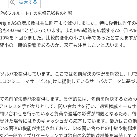
拡大する
4/IPv6フルルート」の広報元AS数の推移
nly AS番号Origin ASの増加数は共に昨年より減少しました。特に後者は昨年
める割合も49.0%にとどまっています。またIPv6経路を広報するAS（"IPv6-e
て10%を下回りました。比較的変化の小さい年であったと言えます
縮小の一時的影響であるのか、来年も注目したいと思います。
ゾルバを提供しています。ここでは名前解決の情況を解説し、IIJで20
にコンシューマサービス向けに提供しているサーバのデータに基づ
て名前解決機能を提供します。具体的には、名前を解決するためro
Pアドレスを手がかりとして、問い合わせを行い、適宜権威ネームサ
問い合わせを行っていると負荷や遅延の影響が問題となるため、得
受けた場合にはそのキャッシュから応答しています。最近はこの
DNS関連の機能が実装されており、DNS問い合わせの中継や制御
ザなど一部のアプリケーションでは独自の名前解決機能を実装して