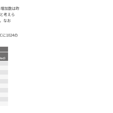
の増加数は昨
響と考えら
。なお
Cに1024の