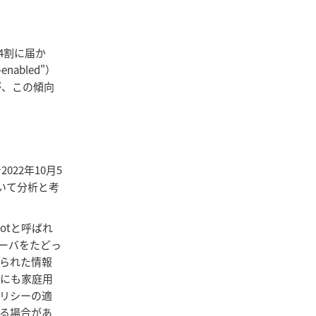
の4割に届か
nabled"）
が、この傾向
22年10月5
いて分析と考
otと呼ばれ
ーバをたどっ
られた情報
他にも家庭用
ポリシーの適
いる場合があ