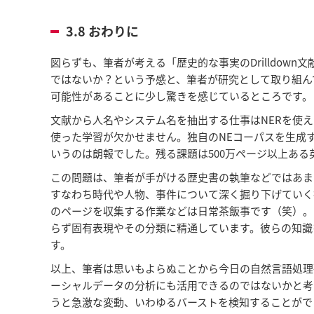
3.8 おわりに
図らずも、筆者が考える「歴史的な事実のDrilldo
ではないか？という予感と、筆者が研究として取り組んでい
可能性があることに少し驚きを感じているところです。
文献から人名やシステム名を抽出する仕事はNERを使
使った学習が欠かせません。独自のNEコーパスを生成する
いうのは朗報でした。残る課題は500万ページ以上ある英
この問題は、筆者が手がける歴史書の執筆などではあま
すなわち時代や人物、事件について深く掘り下げていく行
のページを収集する作業などは日常茶飯事です（笑）。
らず固有表現やその分類に精通しています。彼らの知識
す。
以上、筆者は思いもよらぬことから今日の自然言語処理
ーシャルデータの分析にも活用できるのではないかと考
うと急激な変動、いわゆるバーストを検知することがで