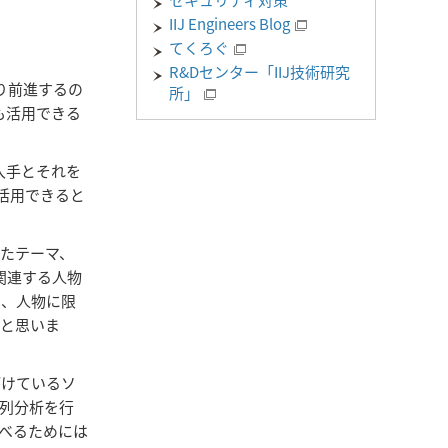
セキュリティ対策
IIJ Engineers Blog
てくろぐ
R&Dセンター「IIJ技術研究
り前進するの
所」
も活用できる
入手とそれを
が活用できると
たテーマ、
関連する人物
は、人物に限
だと思いま
がけているソ
列分析を行
べるためには