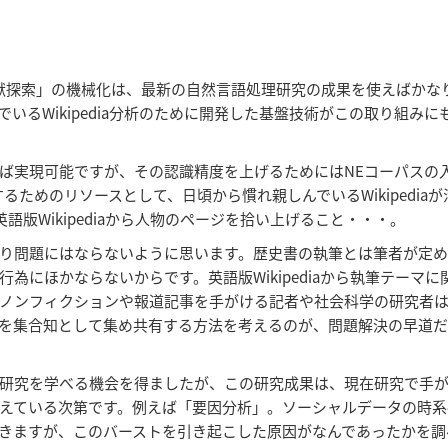
wn文献探索」の機械化は、最新の自然言語処理研究の成果を使えばかな
るWikipedia分析のために開発した基盤技術がこの取り組みに
えば実現可能ですが、その認識精度を上げるためにはNEコーパスの
ためのリソースとして、日頃から慣れ親しんでいるWikipedia
語版Wikipediaから人物のページを拾い上げること・・・。
り問題にはならないように思います。歴史書の執筆とは筆者が定め
為にほかならないからです。英語版Wikipediaから執筆テーマに
ノンフィクションや報道記事を手がける記者や社会科学の研究者
を集合知として集め共有する方法を考えるのが、問題解決の早道
研究を学べる機会を得ましたが、この研究成果は、現在研究で手
えている次第です。例えば「要因分析」。ソーシャルデータの時系
きますが、このバーストを引き起こした原因がなんであったかを調