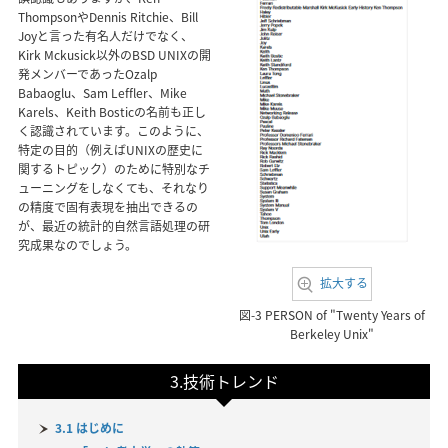
ThompsonやDennis Ritchie、Bill
Joyと言った有名人だけでなく、
Kirk Mckusick以外のBSD UNIXの開
発メンバーであったOzalp
Babaoglu、Sam Leffler、Mike
Karels、Keith Bosticの名前も正し
く認識されています。このように、
特定の目的（例えばUNIXの歴史に
関するトピック）のために特別なチ
ューニングをしなくても、それなり
の精度で固有表現を抽出できるの
が、最近の統計的自然言語処理の研
究成果なのでしょう。
拡大する
図-3 PERSON of "Twenty Years of
Berkeley Unix"
3.技術トレンド
3.1 はじめに