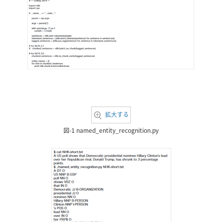
拡大する
図-1 named_entity_recognition.py