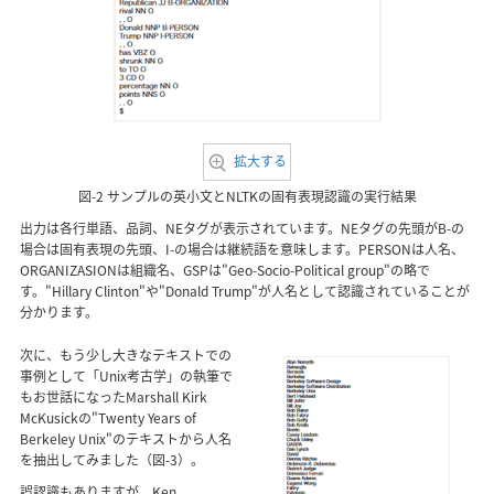
拡大する
図-2 サンプルの英小文とNLTKの固有表現認識の実行結果
出力は各行単語、品詞、NEタグが表示されています。NEタグの先頭がB-の
場合は固有表現の先頭、I-の場合は継続語を意味します。PERSONは人名、
ORGANIZASIONは組織名、GSPは"Geo-Socio-Political group"の略で
す。"Hillary Clinton"や"Donald Trump"が人名として認識されていることが
分かります。
次に、もう少し大きなテキストでの
事例として「Unix考古学」の執筆で
もお世話になったMarshall Kirk
McKusickの"Twenty Years of
Berkeley Unix"のテキストから人名
を抽出してみました（図-3）。
誤認識もありますが、Ken