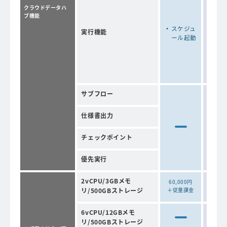
クラウドデータハ
ブ機能
スケ
ール
スケジュ
実行機能
ール起動
メー
動
サブフロー
仕様書出力
チェックポイント
優先実行
2vCPU/3GBメモ
60,000円
160
リ/500GBストレージ
＋従量課金
6vCPU/12GBメモ
190
リ/500GBストレージ