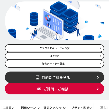
クラウドセキュリティ認証
SLA対応
販売パートナー募集中
目的別資料を見る
ご質問・ご相談
ビス概要
活用シーン
強みとメリット
プラン・料金
導入