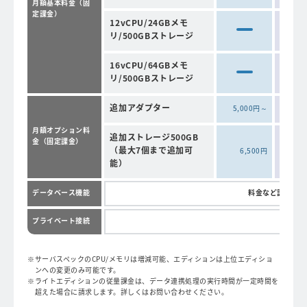
月額基本料金（固
定課金）
12vCPU/24GBメモ
240
リ/500GBストレージ
16vCPU/64GBメモ
320
リ/500GBストレージ
追加アダプター
5,000円～
5,0
月額オプション料
追加ストレージ500GB
金（固定課金）
（最大7個まで追加可
6,500円
6
能）
データベース機能
料金など詳細は下
プライベート接続
ご相談
サーバスペックのCPU/メモリは増減可能、エディションは上位エディショ
ンへの変更のみ可能です。
ライトエディションの従量課金は、データ連携処理の実行時間が一定時間を
超えた場合に請求します。詳しくはお問い合わせください。