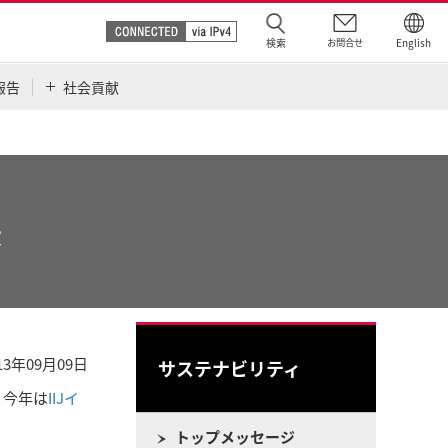
検索
お問合せ
English
報告
社会貢献
援
13年09月09日
サステナビリティ
、今年は
IIJイ
トップメッセージ