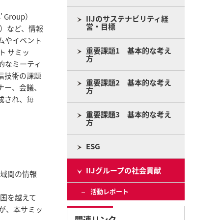
' Group）
IIJのサステナビリティ経
営・目標
enter）など、情報
ムやイベント
重要課題1 基本的な考え
ト サミッ
方
的なミーティ
信技術の課題
重要課題2 基本的な考え
ナー、会議、
方
成され、毎
重要課題3 基本的な考え
方
ESG
IIJグループの社会貢献
地域間の情報
活動レポート
国を越えて
が、本サミッ
関連リンク