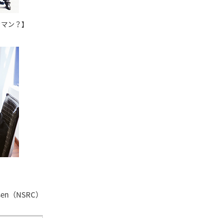
ラマン？】
sen（NSRC）