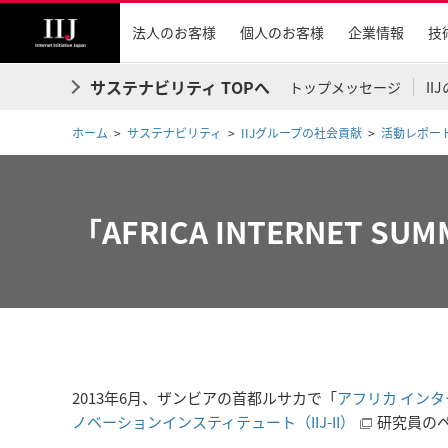
法人のお客様
個人のお客様
企業情報
技
サステナビリティ TOPへ
トップメッセージ
I
ホーム
サステナビリティ
IIJグループの社会貢献
活動レポー
「AFRICA INTERNET 
2013年6月、ザンビアの首都ルサカで「
アフリカ インターネ
ノベーションインスティテュート（IIJ-II）
研究員の